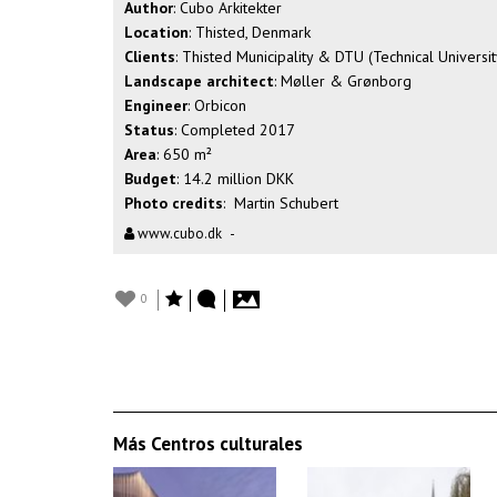
Author
: Cubo Arkitekter
Location
: Thisted, Denmark
Clients
: Thisted Municipality & DTU (Technical Universi
Landscape architect
: Møller & Grønborg
Engineer
: Orbicon
Status
: Completed 2017
Area
: 650 m²
Budget
: 14.2 million DKK
Photo credits
: Martin Schubert
www.cubo.dk
-
0
Más Centros culturales