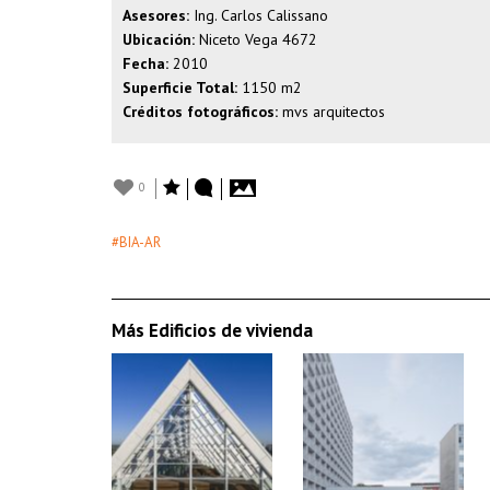
Asesores:
Ing. Carlos Calissano
Ubicación:
Niceto Vega 4672
Fecha:
2010
Superficie Total:
1150 m2
Créditos fotográficos:
mvs arquitectos
0
#BIA-AR
Más Edificios de vivienda