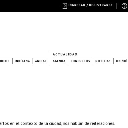
INGRESAR / REGISTRARSE
ACTUALIDAD
IDEOS
INDÍGENA
ANIDAR
AGENDA
CONCURSOS
NOTICIAS
OPINIÓ
ertos en el contexto de la ciudad, nos hablan de reiteraciones.