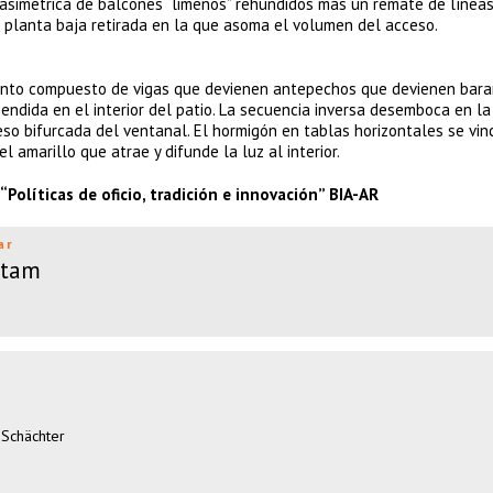
 asimétrica de balcones “limeños” rehundidos más un remate de línea
 planta baja retirada en la que asoma el volumen del acceso.
junto compuesto de vigas que devienen antepechos que devienen bara
endida en el interior del patio. La secuencia inversa desemboca en la
so bifurcada del ventanal. El hormigón en tablas horizontales se vin
l amarillo que atrae y difunde la luz al interior.
Políticas de oficio, tradición e innovación” BIA-AR
ar
atam
 Schächter