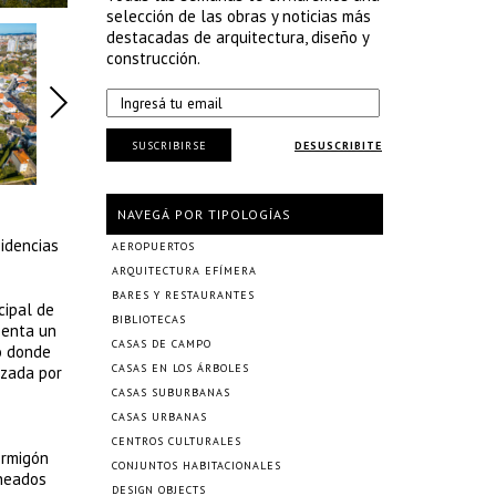
selección de las obras y noticias más
destacadas de arquitectura, diseño y
construcción.
SUSCRIBIRSE
DESUSCRIBITE
NAVEGÁ POR TIPOLOGÍAS
sidencias
AEROPUERTOS
ARQUITECTURA EFÍMERA
BARES Y RESTAURANTES
cipal de
BIBLIOTECAS
senta un
CASAS DE CAMPO
o donde
CASAS EN LOS ÁRBOLES
izada por
CASAS SUBURBANAS
CASAS URBANAS
CENTROS CULTURALES
ormigón
CONJUNTOS HABITACIONALES
ineados
DESIGN OBJECTS