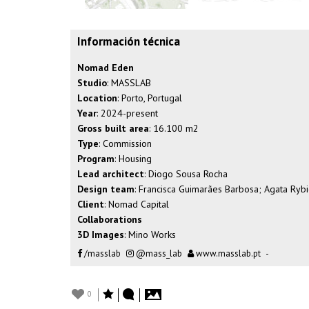
Información técnica
Nomad Eden
Studio
: MASSLAB
Location
: Porto, Portugal
Year
: 2024-present
Gross built area
: 16.100 m2
Type
: Commission
Program
: Housing
Lead architect
: Diogo Sousa Rocha
Design team
: Francisca Guimarães Barbosa; Agata Rybi
Client
:
Nomad Capital
Collaborations
3D Images
:
Mino Works
/masslab
@mass_lab
www.masslab.pt
-
0