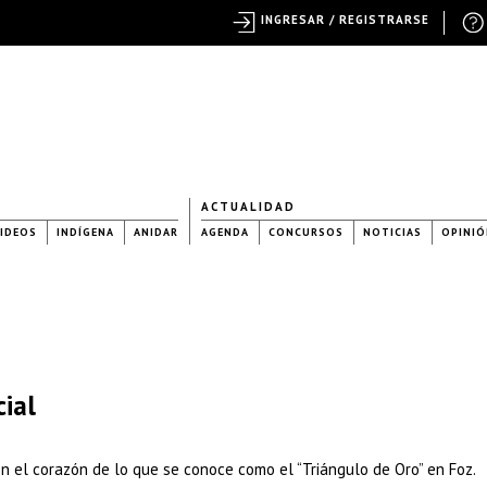
INGRESAR / REGISTRARSE
ACTUALIDAD
IDEOS
INDÍGENA
ANIDAR
AGENDA
CONCURSOS
NOTICIAS
OPINIÓ
ial
n el corazón de lo que se conoce como el “Triángulo de Oro” en Foz.