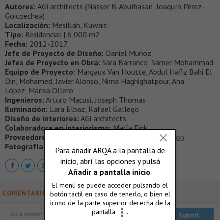
Autores:
AGi architects (Nasser B. Abulhasan, Joaquín Pérez-
Goicoechea)
Localización:
Mesillah, Kuwait
Tipo:
Residencial | 6,000 m2
Fecha:
2012-2017
Jefe de Proyecto de Diseño:
Daniel Muñoz
Jefes de Proyecto en Obra:
Sara Barranco, Samer Mohammad
Equipo de Proyecto:
Margaux Van Houtte, Abdul Hafiz Bahi El
Din, Mohamed, Javier Alonso, Nima Haghighatpour, Ana
López, Marisa Ollero
Ingenieros:
Arturo Macusi, Joseph Thomas
Iluminación:
Lara Elbaz, Rafael Gallego
Diseño de interiores:
AGi architects
Colaboradora en interiorismo:
María Fink
Proveedores:
Gunni & Trentino
,
Panoramah!
,
Faveton
Fotografía:
Fernando Guerra – FG+SG
COMENTARIOS