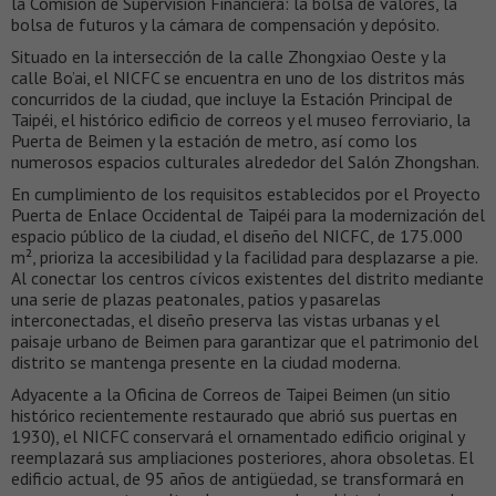
la Comisión de Supervisión Financiera: la bolsa de valores, la
bolsa de futuros y la cámara de compensación y depósito.
Situado en la intersección de la calle Zhongxiao Oeste y la
calle Bo’ai, el NICFC se encuentra en uno de los distritos más
concurridos de la ciudad, que incluye la Estación Principal de
Taipéi, el histórico edificio de correos y el museo ferroviario, la
Puerta de Beimen y la estación de metro, así como los
numerosos espacios culturales alrededor del Salón Zhongshan.
En cumplimiento de los requisitos establecidos por el Proyecto
Puerta de Enlace Occidental de Taipéi para la modernización del
espacio público de la ciudad, el diseño del NICFC, de 175.000
m², prioriza la accesibilidad y la facilidad para desplazarse a pie.
Al conectar los centros cívicos existentes del distrito mediante
una serie de plazas peatonales, patios y pasarelas
interconectadas, el diseño preserva las vistas urbanas y el
paisaje urbano de Beimen para garantizar que el patrimonio del
distrito se mantenga presente en la ciudad moderna.
Adyacente a la Oficina de Correos de Taipei Beimen (un sitio
histórico recientemente restaurado que abrió sus puertas en
1930), el NICFC conservará el ornamentado edificio original y
reemplazará sus ampliaciones posteriores, ahora obsoletas. El
edificio actual, de 95 años de antigüedad, se transformará en