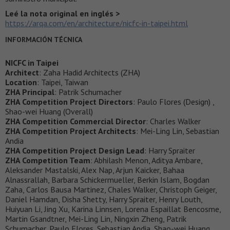
Leé la nota original en inglés >
https://arqa.com/en/architecture/nicfc-in-taipei.html
INFORMACIÓN TÉCNICA
NICFC in Taipei
Architect
: Zaha Hadid Architects (ZHA)
Location
: Taipei, Taiwan
ZHA Principal
: Patrik Schumacher
ZHA Competition Project Directors
: Paulo Flores (Design) ,
Shao-wei Huang (Overall)
ZHA Competition Commercial Director
: Charles Walker
ZHA Competition Project Architects
: Mei-Ling Lin, Sebastian
Andia
ZHA Competition Project Design Lead
: Harry Spraiter
ZHA Competition Team
: Abhilash Menon, Aditya Ambare,
Aleksander Mastalski, Alex Nap, Arjun Kaicker, Bahaa
Alnassrallah, Barbara Schickermueller, Berkin Islam, Bogdan
Zaha, Carlos Bausa Martinez, Chales Walker, Christoph Geiger,
Daniel Hamdan, Disha Shetty, Harry Spraiter, Henry Louth,
Huiyuan Li, Jing Xu, Karina Linnsen, Lorena Espaillat Bencosme,
Martin Gsandtner, Mei-Ling Lin, Ningxin Zheng, Patrik
Schumacher, Paulo Flores, Sebastian Andia, Shao-wei Huang,