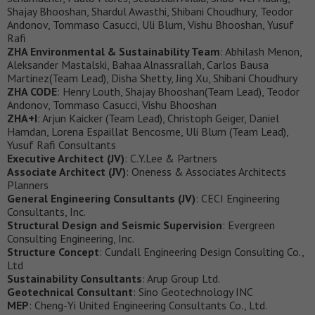
Shajay Bhooshan, Shardul Awasthi, Shibani Choudhury, Teodor
Andonov, Tommaso Casucci, Uli Blum, Vishu Bhooshan, Yusuf
Rafi
ZHA Environmental & Sustainability Team
: Abhilash Menon,
Aleksander Mastalski, Bahaa Alnassrallah, Carlos Bausa
Martinez(Team Lead), Disha Shetty, Jing Xu, Shibani Choudhury
ZHA CODE
: Henry Louth, Shajay Bhooshan(Team Lead), Teodor
Andonov, Tommaso Casucci, Vishu Bhooshan
ZHA+I
: Arjun Kaicker (Team Lead), Christoph Geiger, Daniel
Hamdan, Lorena Espaillat Bencosme, Uli Blum (Team Lead),
Yusuf Rafi Consultants
Executive Architect (JV)
: C.Y.Lee & Partners
Associate Architect (JV)
: Oneness & Associates Architects
Planners
General Engineering Consultants (JV)
: CECI Engineering
Consultants, Inc.
Structural Design and Seismic Supervision
: Evergreen
Consulting Engineering, Inc.
Structure Concept
: Cundall Engineering Design Consulting Co.,
Ltd
Sustainability Consultants
: Arup Group Ltd.
Geotechnical Consultant
: Sino Geotechnology INC
MEP
: Cheng-Yi United Engineering Consultants Co., Ltd.