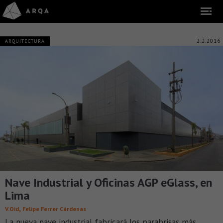
2.2.2016
ARQUITECTURA
Nave Industrial y Oficinas AGP eGlass, en
Lima
,
V.Oid
Felipe Ferrer Cárdenas
La nueva nave industrial fabricará los parabrisas más