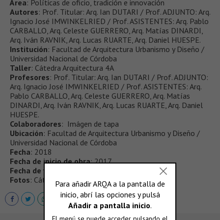
Área
: Políticas de oficio, tradición e innovación
Autores
: Prof. Titular: Arq. Ian DUTARI / Prof. ADJUNTO: Arq.
Ignacio José IMWINKELRIED / Prof. ASISTENTES: Arq. Pablo
CARBALLO, Arq. Celeste GUERRERO, Arq. Matías DINARDI,
Arq. Iván RAVNIK, Arq. Lucas RUARTE, Arq. Daniel HUESPE.
Institución
: Facultad de Arquitectura Urbanismo y Diseño /
Universidad Nacional de Córdoba
Taller
: Cátedra Arquitectura 4A
Profesores
: Prof. Titular: Arq. Ian DUTARI / Prof. ADJUNTO:
Arq. Ignacio José IMWINKELRIED / Prof. ASISTENTES: Arq.
Pablo CARBALLO, Arq. Celeste GUERRERO, Arq. Matías
DINARDI, Arq. Iván RAVNIK, Arq. Lucas RUARTE, Arq. Daniel
HUESPE.
Colaboradores
: Imágen de tapa
Ubicación
: Facultad de Arquitectura Urbanismo y Diseño /
Universidad Nacional de Córdoba
Fecha
: 2018
Fecha de inicio de obra
: 2017
Fecha de finalización de obra
: 2018
Fotos
: Cátedra Arquitectura 4A - FAUD UNC