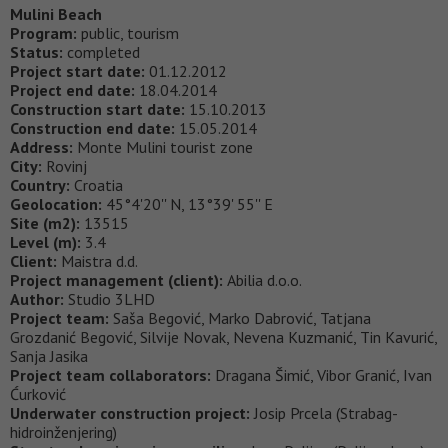
Mulini Beach
Program:
public, tourism
Status:
completed
Project start date:
01.12.2012
Project end date:
18.04.2014
Construction start date:
15.10.2013
Construction end date:
15.05.2014
Address:
Monte Mulini tourist zone
City:
Rovinj
Country:
Croatia
Geolocation:
45°4'20'' N, 13°39' 55'' E
Site (m2):
13515
Level (m):
3.4
Client:
Maistra d.d.
Project management (client):
Abilia d.o.o.
Author:
Studio 3LHD
Project team:
Saša Begović, Marko Dabrović, Tatjana
Grozdanić Begović, Silvije Novak, Nevena Kuzmanić, Tin Kavurić,
Sanja Jasika
Project team collaborators:
Dragana Šimić, Vibor Granić, Ivan
Ćurković
Underwater construction project:
Josip Prcela (Strabag-
hidroinženjering)