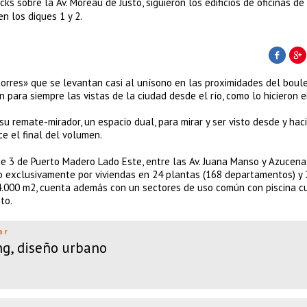
s sobre la Av. Moreau de Justo, siguieron los edificios de oficinas de
en los diques 1 y 2.
torres» que se levantan casi al unísono en las proximidades del boul
 para siempre las vistas de la ciudad desde el río, como lo hicieron e
su remate-mirador, un espacio dual, para mirar y ser visto desde y haci
e el final del volumen.
e 3 de Puerto Madero Lado Este, entre las Av. Juana Manso y Azucena 
ido exclusivamente por viviendas en 24 plantas (168 departamentos) y 
4.000 m2, cuenta además con un sectores de uso común con piscina cu
to.
ar
g, diseño urbano