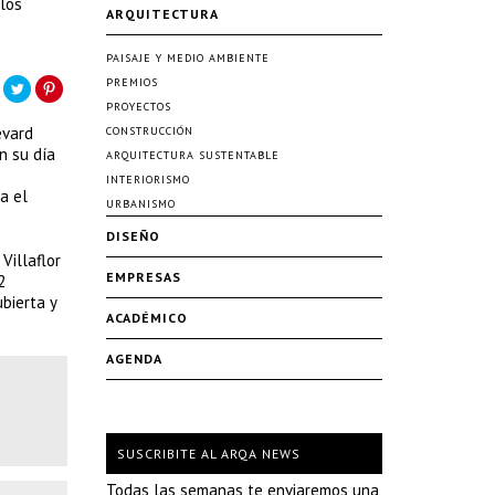
 los
ARQUITECTURA
PAISAJE Y MEDIO AMBIENTE
PREMIOS
PROYECTOS
evard
CONSTRUCCIÓN
n su día
ARQUITECTURA SUSTENTABLE
INTERIORISMO
a el
URBANISMO
DISEÑO
Villaflor
EMPRESAS
2
bierta y
ACADÉMICO
AGENDA
SUSCRIBITE AL ARQA NEWS
Todas las semanas te enviaremos una