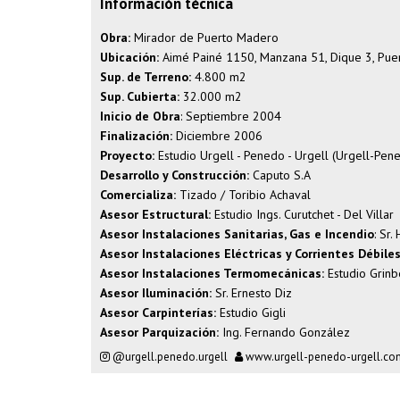
Información técnica
Obra:
Mirador de Puerto Madero
Ubicación:
Aimé Painé 1150, Manzana 51, Dique 3, Pue
Sup. de Terreno:
4.800 m2
Sup. Cubierta:
32.000 m2
Inicio de Obra
: Septiembre 2004
Finalización:
Diciembre 2006
Proyecto:
Estudio Urgell - Penedo - Urgell (Urgell-Pen
Desarrollo y Construcción:
Caputo S.A
Comercializa:
Tizado / Toribio Achaval
Asesor Estructural:
Estudio Ings. Curutchet - Del Villar
Asesor Instalaciones Sanitarias, Gas e Incendio
: Sr
Asesor Instalaciones Eléctricas y Corrientes Débile
Asesor Instalaciones Termomecánicas:
Estudio Grinb
Asesor Iluminación:
Sr. Ernesto Diz
Asesor Carpinterías:
Estudio Gigli
Asesor Parquización:
Ing. Fernando González
@urgell.penedo.urgell
www.urgell-penedo-urgell.co