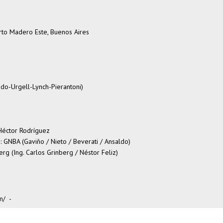
rto Madero Este, Buenos Aires
edo-Urgell-Lynch-Pierantoni)
. Héctor Rodríguez
s
: GNBA (Gaviño / Nieto / Beverati / Ansaldo)
erg (Ing. Carlos Grinberg / Néstor Feliz)
m/
-