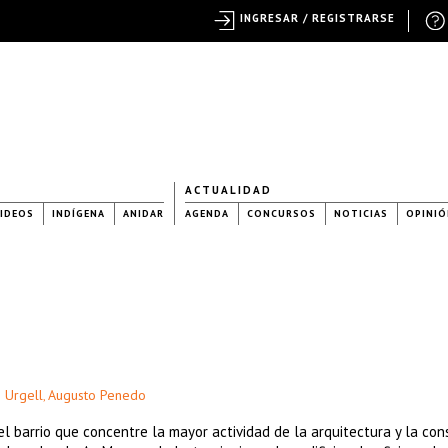
INGRESAR / REGISTRARSE
ACTUALIDAD
IDEOS
INDÍGENA
ANIDAR
AGENDA
CONCURSOS
NOTICIAS
OPINIÓ
 Urgell
Augusto Penedo
,
l barrio que concentre la mayor actividad de la arquitectura y la con