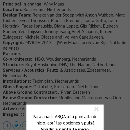
Principal in charge:
Winy Maas
Location:
Rotterdam, Netherlands
Design Team:
Renske van der Stoep with Anton Wubben, Marc
Joubert, Sven Thorissen, Monica Freundt, Laura Grillo, Joeri
Horstink, Tadas Jonauskis, Diana Lopez, Gijs Rikken, Elsbeth
Ronner, Yvo Thijssen, Johnny Tsang, Anet Schurink, Jeroen
Zuidgeest, Michele Olcese and Ivo van Capelleveen.
Copyright:
MVRDV 2018 – (Winy Maas, Jacob van Rijs, Nathalie
de Vries)
Partners:
Co-Architects:
INBO, Woudenberg, Netherlands
Structure:
Royal Haskoning DHV, The Hague, Netherlands
Services / Acoustics:
Peutz & Associates, Zoetermeer,
Netherlands
Installations:
Techniplan, Netherlands
Glass Façade:
Octatube, Rotterdam, Netherlands
Above Ground Contractor:
J.P van Eesteren
Below Ground Contractor:
Mobilis and Martens en Van Oord,
Netherlands
Artwork:
Arno Coenen and Iris Roskam.
Images:
© Daria Scagliola & Stijn Brakkee