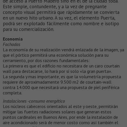
de acceso a Puerto Madero sino en el de la ciudad toda.
Este simple, contundente, y a la vez de pregnante
concepto visual permitirá que rápidamente se convierta
en un nuevo hito urbano. A su vez, el elemento Puerta,
podrá ser explotado fácilmente como nombre e isotipo
para su comercialización.
Economía
Fachadas
La economía de su realización vendrá enlazada de la imagen, ya
que el pórtico permitirá una económica solución para su
cerramiento, por dos razones fundamentales:
La primera es que el edificio no necesitara de un caro courtain
wall para destacarse, lo hará por si solo «la gran puerta».
La segunda y mas importante, es que la volumetría propuesta
requiere de aproximadamente 9.500 m2 de courtain-wall
contra 14.000 que necesitará una propuesta de piel periférica
completa.
Instalaciones -consumo energético
Los núcleos cabeceros orientados al este y oeste, permitirán
mitigar las fuertes radiaciones solares que generan estos
puntos cardinales en Buenos Aires, por ende la instalación de
aire acondicionado será de menor costo como así también el