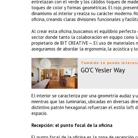
entrelazan con el verde y los cálidos toques de mader
toques de color y formas geométricas. El rojo, presen
dinamismo al interior y realza su carácter moderno. No
oficina, creando claras divisiones funcionales y facili
Al crear esta oficina, buscamos el equilibrio perfecto
sector donde tanto la colaboración en equipo como la
propietario de BIT CREATIVE—. El uso de materiales na
aseguramos de abordar la ergonomía, la acústica y lo
También te puede interes
GO'C Yesler Way
El interior se caracteriza por una geometría audaz y u
mientras que las luminarias, ubicadas en diversas dir
distintivo patrón hexagonal refuerzan el estilo loft d
espacio.
Recepción: el punto focal de la oficina
El punto focal de la oficina es la zona de recepción 