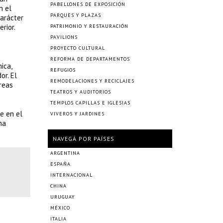
PABELLONES DE EXPOSICIÓN
n el
PARQUES Y PLAZAS
carácter
rior.
PATRIMONIO Y RESTAURACIÓN
PAVILIONS
PROYECTO CULTURAL
REFORMA DE DEPARTAMENTOS
ica,
REFUGIOS
or. El
REMODELACIONES Y RECICLAJES
reas
TEATROS Y AUDITORIOS
TEMPLOS CAPILLAS E IGLESIAS
e en el
VIVEROS Y JARDINES
na
NAVEGÁ POR PAÍSES
ARGENTINA
ESPAÑA
INTERNACIONAL
CHINA
URUGUAY
MÉXICO
ITALIA