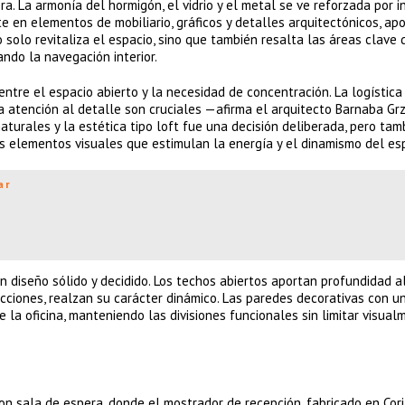
a. La armonía del hormigón, el vidrio y el metal se ve reforzada por 
te en elementos de mobiliario, gráficos y detalles arquitectónicos, ap
 solo revitaliza el espacio, sino que también resalta las áreas clave 
tando la navegación interior.
 entre el espacio abierto y la necesidad de concentración. La logística
 atención al detalle son cruciales —afirma el arquitecto Barnaba Grz
turales y la estética tipo loft fue una decisión deliberada, pero tam
s elementos visuales que estimulan la energía y el dinamismo del esp
ar
n diseño sólido y decidido. Los techos abiertos aportan profundidad al
ecciones, realzan su carácter dinámico. Las paredes decorativas con u
e la oficina, manteniendo las divisiones funcionales sin limitar visual
con sala de espera, donde el mostrador de recepción, fabricado en Cor