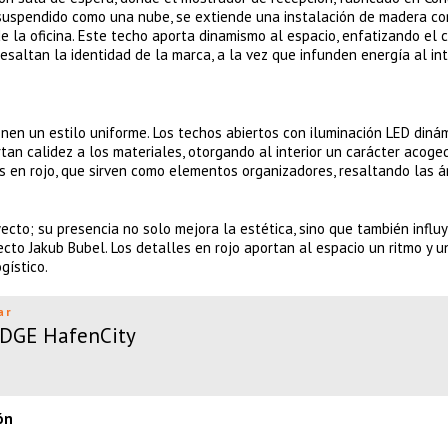
 suspendido como una nube, se extiende una instalación de madera co
la oficina. Este techo aporta dinamismo al espacio, enfatizando el 
esaltan la identidad de la marca, a la vez que infunden energía al inte
nen un estilo uniforme. Los techos abiertos con iluminación LED dinám
 calidez a los materiales, otorgando al interior un carácter acoged
es en rojo, que sirven como elementos organizadores, resaltando las á
cto; su presencia no solo mejora la estética, sino que también influy
tecto Jakub Bubel. Los detalles en rojo aportan al espacio un ritmo y u
gístico.
ar
 EDGE HafenCity
ón