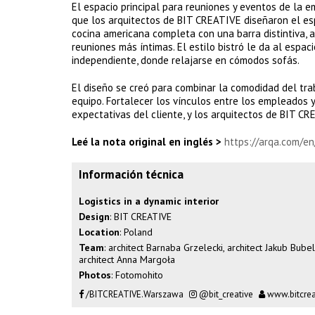
El espacio principal para reuniones y eventos de la e
que los arquitectos de BIT CREATIVE diseñaron el esp
cocina americana completa con una barra distintiva,
reuniones más íntimas. El estilo bistró le da al espa
independiente, donde relajarse en cómodos sofás.
El diseño se creó para combinar la comodidad del tra
equipo. Fortalecer los vínculos entre los empleados y
expectativas del cliente, y los arquitectos de BIT C
Leé la nota original en inglés >
https://arqa.com/en/
Información técnica
Logistics in a dynamic interior
Design
: BIT CREATIVE
Location
: Poland
Team
: architect Barnaba Grzelecki, architect Jakub Bube
architect Anna Margoła
Photos
: Fotomohito
/BITCREATIVE.Warszawa
@bit_creative
www.bitcreat