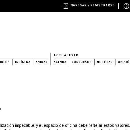
INGRESAR / REGISTRARSE
ACTUALIDAD
IDEOS
INDÍGENA
ANIDAR
AGENDA
CONCURSOS
NOTICIAS
OPINIÓ
o
nización impecable, y el espacio de oficina debe reflejar estos valores.