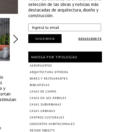
selección de las obras y noticias más
destacadas de arquitectura, diseño y
construcción.
SUSCRIBIRSE
DESUSCRIBITE
NAVEGÁ POR TIPOLOGÍAS
AEROPUERTOS
ARQUITECTURA EFÍMERA
lo
BARES Y RESTAURANTES
al
BIBLIOTECAS
o y
CASAS DE CAMPO
portan
CASAS EN LOS ÁRBOLES
estimulan
CASAS SUBURBANAS
CASAS URBANAS
CENTROS CULTURALES
CONJUNTOS HABITACIONALES
e
DESIGN OBJECTS