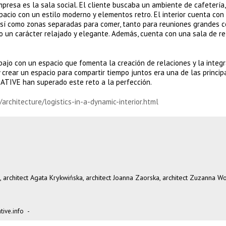
mpresa es la sala social. El cliente buscaba un ambiente de cafetería,
acio con un estilo moderno y elementos retro. El interior cuenta con
 así como zonas separadas para comer, tanto para reuniones grandes 
cio un carácter relajado y elegante. Además, cuenta con una sala de r
bajo con un espacio que fomenta la creación de relaciones y la integr
 crear un espacio para compartir tiempo juntos era una de las princip
REATIVE han superado este reto a la perfección.
architecture/logistics-in-a-dynamic-interior.html
l, architect Agata Krykwińska, architect Joanna Zaorska, architect Zuzanna Wo
ive.info
-