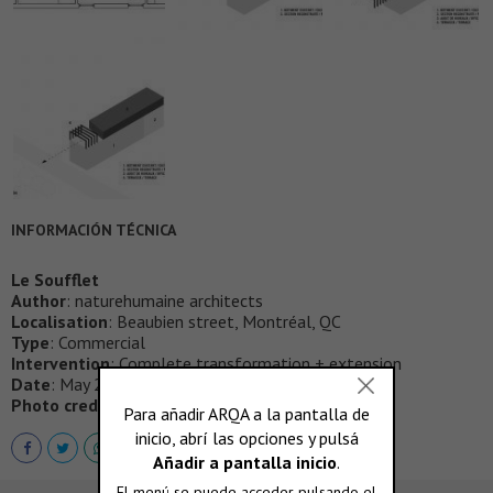
INFORMACIÓN TÉCNICA
Le Soufflet
Author
: naturehumaine architects
Localisation
: Beaubien street, Montréal, QC
Type
: Commercial
Intervention
: Complete transformation + extension
Date
: May 2018
Photo credits
: Adrien Williams