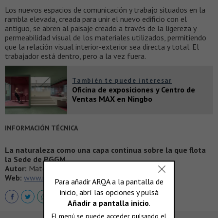
Los nuevos espacios de comunicación y trabajo situados en la
rambla elevada, creada para unir el nuevo edificio con el
antiguo, se abren al paisaje creado a través de la ligereza y
permeabilidad visual de los materiales utilizados, permitiendo
que la relación visual interior-exterior sea directa y total. El
trabajador está dentro, pero a la vez fuera.
También te puede interesar
Oficina de exposiciones y Centro de
Ventas MAX en Ningbo
INFORMACIÓN TÉCNICA
La naturaleza como una capa continua sobre la que flota
la Sede de PGGM
Autor:
Mateo Arquitectura
Web:
www.mateo-arquitectura.com