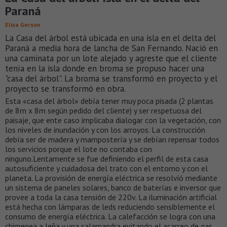
Paraná
Elisa Gerson
La Casa del árbol está ubicada en una isla en el delta del
Paraná a media hora de lancha de San Fernando. Nació en
una caminata por un lote alejado y agreste que el cliente
tenía en la isla donde en broma se propuso hacer una
"casa del árbol". La broma se transformó en proyecto y el
proyecto se transformó en obra.
Esta «casa del árbol» debía tener muy poca pisada (2 plantas
de 8m x 8m según pedido del cliente) y ser respetuosa del
paisaje, que ente caso implicaba dialogar con la vegetación, con
los niveles de inundación y con los arroyos. La construcción
debía ser de madera y mampostería y se debían repensar todos
los servicios porque el lote no contaba con
ninguno.Lentamente se fue definiendo el perfil de esta casa
autosuficiente y cuidadosa del trato con el entorno y con el
planeta. La provisión de energía eléctrica se resolvió mediante
un sistema de paneles solares, banco de baterías e inversor que
provee a toda la casa tensión de 220v. La iluminación artificial
está hecha con lámparas de leds reduciendo sensiblemente el
consumo de energía eléctrica. La calefacción se logra con una
chimenea a leña y una salamandra evitando el acarreo de gas