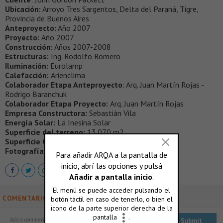
Ubicación:
Arroyo Tres Sargentos, Delta del Paraná, Tigre,
Provincia de Buenos Aires
Anteproyecto:
Año 2007
Proyecto:
Año 2007
Construcción:
Años 2007-2008
Estructuras:
Ing. Rodolfo Romero
Iluminación:
Eurolamp
Calefacción:
Arienclima
Colaborador Etapa Anteproyecto
: Arq. Juan Martín Rojas -
Rodrigo Baranchuk
Colaborador Etapa Proyecto:
Arq. Juan Martín Rojas
Empresa Constructora:
Sebastián Vila
Energía Solar:
La Inesina Solar
Superficie del terreno:
13.070 m2
Superficie Cubierta Construida:
149 m2
Fotografías:
Arq. Elisa Gerson
COMENTARIOS