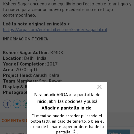
Ksheer Sagar encuentra un equilibrio perfecto entre lo antiguo y
lo nuevo para crear un nuevo precedente rico en el lujo
contemporáneo.
Leé la nota original en inglés >
https://arqa.com/en/architecture/ksheer-sagar.html
INFORMACIÓN TÉCNICA
Ksheer Sagar Author
: RMDK
Location
: Delhi; India
Year of Completion
: 2017
Area
: 2070 sq. ft
Project Head
: Aarushi Kalra
Team Members
: Soni Rawat
Display & Refrigeration
: Climaire
Photographer
: Vibhor Yadav
COMENTARIOS