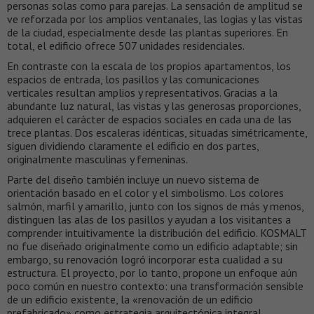
personas solas como para parejas. La sensación de amplitud se
ve reforzada por los amplios ventanales, las logias y las vistas
de la ciudad, especialmente desde las plantas superiores. En
total, el edificio ofrece 507 unidades residenciales.
En contraste con la escala de los propios apartamentos, los
espacios de entrada, los pasillos y las comunicaciones
verticales resultan amplios y representativos. Gracias a la
abundante luz natural, las vistas y las generosas proporciones,
adquieren el carácter de espacios sociales en cada una de las
trece plantas. Dos escaleras idénticas, situadas simétricamente,
siguen dividiendo claramente el edificio en dos partes,
originalmente masculinas y femeninas.
Parte del diseño también incluye un nuevo sistema de
orientación basado en el color y el simbolismo. Los colores
salmón, marfil y amarillo, junto con los signos de más y menos,
distinguen las alas de los pasillos y ayudan a los visitantes a
comprender intuitivamente la distribución del edificio. KOSMALT
no fue diseñado originalmente como un edificio adaptable; sin
embargo, su renovación logró incorporar esta cualidad a su
estructura. El proyecto, por lo tanto, propone un enfoque aún
poco común en nuestro contexto: una transformación sensible
de un edificio existente, la «renovación de un edificio
prefabricado» como estrategia arquitectónica integral.