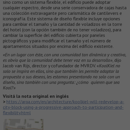
sino como un sistema flexible, el edificio puede adoptar
cualquier espectro, desde una serie conservadora de cajas hasta
una colección extravagante pero carismática de cantilevers e
iconografía. Este sistema de diseño flexible incluye opciones
para cambiar el tamaño y la cantidad de voladizos en la torre
del hotel (con la opción también de no tener voladizos), para
cambiar la superficie del edificio cubierta por paneles
pictográficos y para modificar el tamaño y el número de
apartamentos situados por encima del edificio existente.
«En un lugar con éste, con una comunidad tan dinámica y creativa,
es obvio que la comunidad debe tener voz en su desarrollo»
, dijo
Jacob van Rijs, director y cofundador de MVRDV. «
KoolKiel no
solo se inspira en ellos, sino que también les permite adaptar la
propuesta a sus deseos, les estamos presentando no solo con un
diseño, sino también con una pregunta: ¿cómo quieren que sea
Kool?»
Visitá la nota original en inglés
>
https://arqa.com/en/architecture/koolkiel-will-redevelop-a-
city-block-using-a-progressive-approach-to-participation-and-
flexibility.html