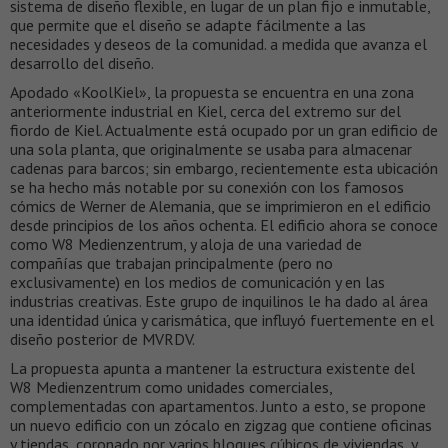
sistema de diseño flexible, en lugar de un plan fijo e inmutable,
que permite que el diseño se adapte fácilmente a las
necesidades y deseos de la comunidad. a medida que avanza el
desarrollo del diseño.
Apodado «KoolKiel», la propuesta se encuentra en una zona
anteriormente industrial en Kiel, cerca del extremo sur del
fiordo de Kiel. Actualmente está ocupado por un gran edificio de
una sola planta, que originalmente se usaba para almacenar
cadenas para barcos; sin embargo, recientemente esta ubicación
se ha hecho más notable por su conexión con los famosos
cómics de Werner de Alemania, que se imprimieron en el edificio
desde principios de los años ochenta. El edificio ahora se conoce
como W8 Medienzentrum, y aloja de una variedad de
compañías que trabajan principalmente (pero no
exclusivamente) en los medios de comunicación y en las
industrias creativas. Este grupo de inquilinos le ha dado al área
una identidad única y carismática, que influyó fuertemente en el
diseño posterior de MVRDV.
La propuesta apunta a mantener la estructura existente del
W8 Medienzentrum como unidades comerciales,
complementadas con apartamentos. Junto a esto, se propone
un nuevo edificio con un zócalo en zigzag que contiene oficinas
y tiendas, coronado por varios bloques cúbicos de viviendas, y