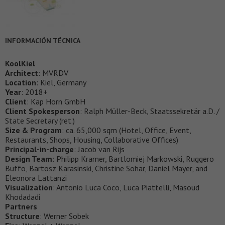
INFORMACIÓN TÉCNICA
KoolKiel
Architect
: MVRDV
Location
: Kiel, Germany
Year
: 2018+
Client
: Kap Horn GmbH
Client Spokesperson
: Ralph Müller-Beck, Staatssekretär a.D. /
State Secretary (ret.)
Size & Program
: ca. 65,000 sqm (Hotel, Office, Event,
Restaurants, Shops, Housing, Collaborative Offices)
Principal-in-charge
: Jacob van Rijs
Design Team
: Philipp Kramer, Bartlomiej Markowski, Ruggero
Buffo, Bartosz Karasinski, Christine Sohar, Daniel Mayer, and
Eleonora Lattanzi
Visualization
: Antonio Luca Coco, Luca Piattelli, Masoud
Khodadadi
Partners
Structure
: Werner Sobek