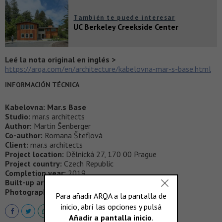
También te puede interesar
UC Berkeley Creekside Center
Leé la nota original en inglés >
https://arqa.com/en/architecture/kabelovna-mar-s-base.html
INFORMACIÓN TÉCNICA
Kabelovna: Mar.s Base
Studio:
mar.s architects
Author:
Martin Šenberger
Co-author:
Romana Šteflová
Client:
mar.s architects
Project location:
Dělnická 27, 170 00 Prague
Project country:
Czech Republic
Completion year:
2019
Built-up area:
78 m²
Photographer:
BoysPlayNice