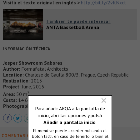
Visitá el texto original en inglés >
http://bit.ly/2vKNxct
También te puede interesar
ANTA Basketball Arena
INFORMACIÓN TÉCNICA
Josper Showroom Sabores
Author:
Formafatal Architects
Location:
Charlese de Gaulla 800/3. Prague, Czech Republic
Realization:
2015
Project:
June, 2015
2
Area:
50 m
Costs:
14 660€
Photography:
® BoysPlayNice
COMENTARIOS