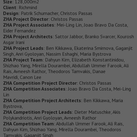
Size
: 128,000m2
Client
: Richmind
Design
: Patrik Schumacher, Christos Passas
ZHA Project Director
: Christos Passas
ZHA Project Associates
: Mei-Ling Lin, Joao Bravo Da Costa,
Eider Fernandez
ZHA Project Architects
: Sattor Jabbor, Branko Svarcer, Kourosh
Asgar Irani
ZHA Project Leads
: Ben Kikkawa, Ekaterina Smirnova, Gaganjit
Singh, Anri Gyoloyan, Nassim Eshaghi, Maria Bystrova
ZHA Project Team
: Dahyun Kim, Elizabeth Konstantinidou,
Shizhao Yang, Mirella Dourambei, Abdullah Ummer Farook, Ali
Rais, Avneesh Rathor, Theodoros Tamvakis, Danae
Mavridi, Canon Lee
ZHA Competition Project Director
: Christos Passas
ZHA Competition Associates
: Joao Bravo Da Costa, Mei-Ling
Lin
ZHA Competition Project Architects
: Ben Kikkawa, Maria
Bystrova,
ZHA Competition Project Leads
: Dieter Matuschke, Akis
Polykandriotis, Anri Gyoloyan, Avneesh Rathor
ZHA Competition Team
: Abdullah Ummer Farook, Ali Rais,
Dahyun Kim, Shizhao Yang, Mirella Dourambei, Theodoros
Tamvakis, Gaganjit Singh