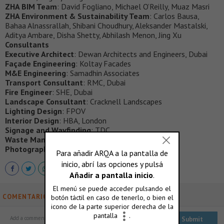
ZHA BIM Team
: David Fogliano, Michael O’Reilly, Muaz Masri
ZHA Environment & Sustainability Team
: Carlos Bausa,
Bahaa Alnassrallah, Shibani Choudhury, Aleksander Mastalski,
Aditya Ambare, Disha Shetty, Abhilash Menon, Jing Xu
Consultants
Executive Architect
: Dewan Architects and Engineers, Dubai
Façade Engineering
: Koltay Facades
M&E Engineering
: Samadhin Associates
Transport Consultant
: RMC, Dubai
Fire Engineer
: SHE, Dubai
Landscape Consultant
: Cracknell Landscapes
Lighting Design
: FPOV
Interior Design
: HBA, London
Signage and Wayfinding
: TDC
Waste Management
: Climatize, Dubai
Photography
: Zaha Hadid Architects (ZHA)
COMENTARIOS