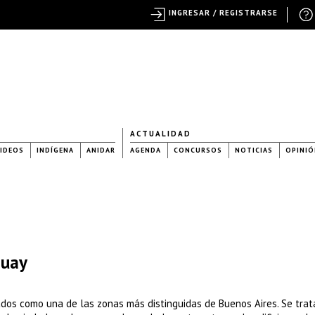
INGRESAR / REGISTRARSE
ACTUALIDAD
IDEOS
INDÍGENA
ANIDAR
AGENDA
CONCURSOS
NOTICIAS
OPINIÓ
guay
ados como una de las zonas más distinguidas de Buenos Aires. Se trat