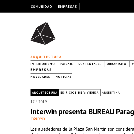
COMUNIDAD
EMPRESAS
ARQUITECTURA
INTERIORISMO
PAISAJE
SUSTENTABLE
URBANISMO
V
EMPRESAS
NOVEDADES
NOTICIAS
|
ARQUITECTURA
EDIFICIOS DE VIVIENDA
ARGENTINA
17.4.2019
Interwin presenta BUREAU Para
Interwin
Los alrededores de la Plaza San Martín son consider