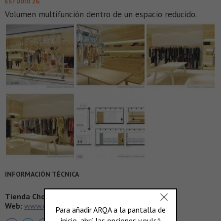
ESTUDIO 2G
Volumen multifunción dentro de un espacio reducido.
INFORMACIÓN TÉCNICA
Tienda Chocolate Autor:
Estudio2G
Web:
www.estudio2g.com.ar