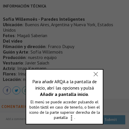
INFORMACIÓN TÉCNICA
Sofía Willemoës - Paredes Inteligentes
Ubicación
: Buenos Aires, Argentina y Nueva York, Estados
Unidos
Fotos
: Magali Saberian
Del video
Filmación y dirección
: Franco Dupuy
Guión y Arte
: Sofía Willemoës
Producción
: nuestro equipo
Vestuario
: Javier Saiach
Actriz
: Iman Kaumann
Flores
: Irina Khatsernova y Cecilia de la Fourniere
Locación
: nuestro Estudio
COMENTARIOS