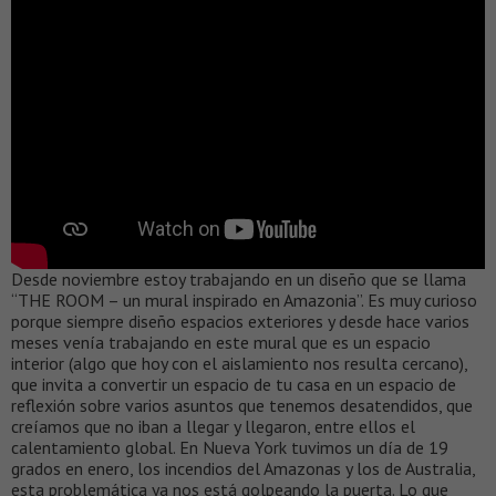
Desde noviembre estoy trabajando en un diseño que se llama
“THE ROOM – un mural inspirado en Amazonia”. Es muy curioso
porque siempre diseño espacios exteriores y desde hace varios
meses venía trabajando en este mural que es un espacio
interior (algo que hoy con el aislamiento nos resulta cercano),
que invita a convertir un espacio de tu casa en un espacio de
reflexión sobre varios asuntos que tenemos desatendidos, que
creíamos que no iban a llegar y llegaron, entre ellos el
calentamiento global. En Nueva York tuvimos un día de 19
grados en enero, los incendios del Amazonas y los de Australia,
esta problemática ya nos está golpeando la puerta. Lo que