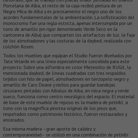
Porcelana de Alba, el resto de la caja recibió pintura de un
Negro Mica de Alba y es precisamente el negro uno de los
acordes fundamentales de la ambientación. La sofisticación del
monocromo fue una regla estricta, apenas interrumpida por un
tono de amarillo (en rigor denominado Verde Seco en la
cantonera de Alba) que comparten los artefactos de luz, la faja
de los almohadones y las costuras de la daybed, realizada con
colchón Rosen.
Todos los muebles que equipan el Studio fueron diseñados por
Tata Velarde en una línea especialmente concebida para este
proyecto. Sobre una alfombra en color Meteorito de RUGit, la
mencionada daybed, de líneas cuadradas con tres respaldos
tejidos con hilo de papel, almohadones en terciopelo negro y
amarillo de Caro Deane y nichos para guardar bandejas
circulares pintadas con Albalux de Alba, en mica negra y verde
sueco, funciona como centro neurálgico del espacio. El material
de base de este mueble de reposo es la madera de petiribí, a
tono con la magnífica pinotea original de los pisos que,
respetados como patrimonio histórico, fueron restaurados y
encerados.
Esa misma madera –gran aporte de calidez y
contemporaneidad– se utilizó en una combinación de petiribí