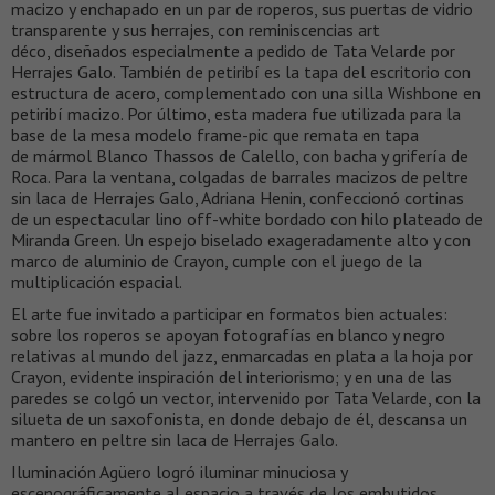
macizo y enchapado en un par de roperos, sus puertas de vidrio
transparente y sus herrajes, con reminiscencias art
déco, diseñados especialmente a pedido de Tata Velarde por
Herrajes Galo. También de petiribí es la tapa del escritorio con
estructura de acero, complementado con una silla Wishbone en
petiribí macizo. Por último, esta madera fue utilizada para la
base de la mesa modelo frame-pic que remata en tapa
de mármol Blanco Thassos de Calello, con bacha y grifería de
Roca. Para la ventana, colgadas de barrales macizos de peltre
sin laca de Herrajes Galo, Adriana Henin, confeccionó cortinas
de un espectacular lino off-white bordado con hilo plateado de
Miranda Green. Un espejo biselado exageradamente alto y con
marco de aluminio de Crayon, cumple con el juego de la
multiplicación espacial.
El arte fue invitado a participar en formatos bien actuales:
sobre los roperos se apoyan fotografías en blanco y negro
relativas al mundo del jazz, enmarcadas en plata a la hoja por
Crayon, evidente inspiración del interiorismo; y en una de las
paredes se colgó un vector, intervenido por Tata Velarde, con la
silueta de un saxofonista, en donde debajo de él, descansa un
mantero en peltre sin laca de Herrajes Galo.
Iluminación Agüero logró iluminar minuciosa y
escenográficamente al espacio a través de los embutidos