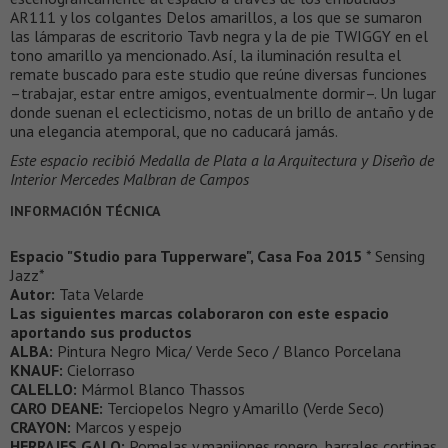
AR111 y los colgantes Delos amarillos, a los que se sumaron
las lámparas de escritorio Tavb negra y la de pie TWIGGY en el
tono amarillo ya mencionado. Así, la iluminación resulta el
remate buscado para este studio que reúne diversas funciones
–trabajar, estar entre amigos, eventualmente dormir–. Un lugar
donde suenan el eclecticismo, notas de un brillo de antaño y de
una elegancia atemporal, que no caducará jamás.
Este espacio recibió Medalla de Plata a la Arquitectura y Diseño de
Interior Mercedes Malbran de Campos
INFORMACIÓN TÉCNICA
Espacio "Studio para Tupperware", Casa Foa 2015
* Sensing
Jazz*
Autor:
Tata Velarde
Las siguientes marcas colaboraron con este espacio
aportando sus productos
ALBA:
Pintura Negro Mica/ Verde Seco / Blanco Porcelana
KNAUF:
Cielorraso
CALELLO:
Mármol Blanco Thassos
CARO DEANE:
Terciopelos Negro y Amarillo (Verde Seco)
CRAYON:
Marcos y espejo
HERRAJES GALO:
Pomelas y manijones ropero, barrales cortinas