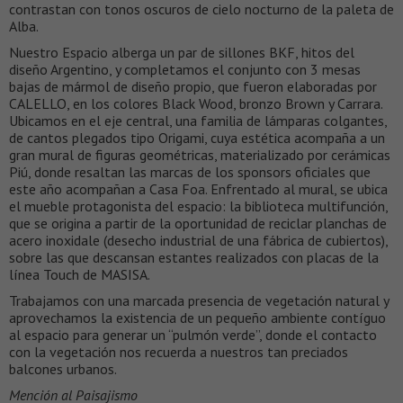
contrastan con tonos oscuros de cielo nocturno de la paleta de
Alba.
Nuestro Espacio alberga un par de sillones BKF, hitos del
diseño Argentino, y completamos el conjunto con 3 mesas
bajas de mármol de diseño propio, que fueron elaboradas por
CALELLO, en los colores Black Wood, bronzo Brown y Carrara.
Ubicamos en el eje central, una familia de lámparas colgantes,
de cantos plegados tipo Origami, cuya estética acompaña a un
gran mural de figuras geométricas, materializado por cerámicas
Piú, donde resaltan las marcas de los sponsors oficiales que
este año acompañan a Casa Foa. Enfrentado al mural, se ubica
el mueble protagonista del espacio: la biblioteca multifunción,
que se origina a partir de la oportunidad de reciclar planchas de
acero inoxidale (desecho industrial de una fábrica de cubiertos),
sobre las que descansan estantes realizados con placas de la
línea Touch de MASISA.
Trabajamos con una marcada presencia de vegetación natural y
aprovechamos la existencia de un pequeño ambiente contíguo
al espacio para generar un “pulmón verde”, donde el contacto
con la vegetación nos recuerda a nuestros tan preciados
balcones urbanos.
Mención al Paisajismo