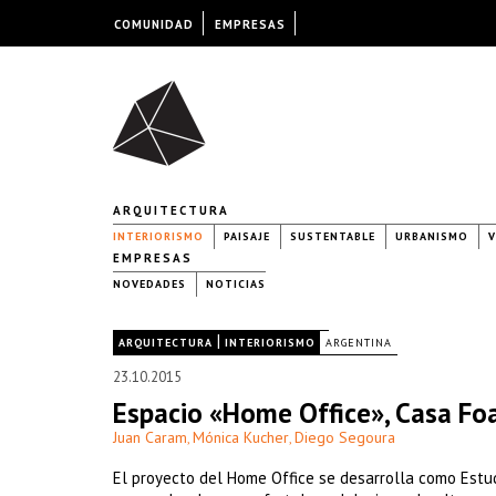
COMUNIDAD
EMPRESAS
ARQUITECTURA
INTERIORISMO
PAISAJE
SUSTENTABLE
URBANISMO
V
EMPRESAS
NOVEDADES
NOTICIAS
|
|
ARQUITECTURA
INTERIORISMO
ARGENTINA
23.10.2015
Espacio «Home Office», Casa Fo
Juan Caram
Mónica Kucher
Diego Segoura
,
,
El proyecto del Home Office se desarrolla como Estudi