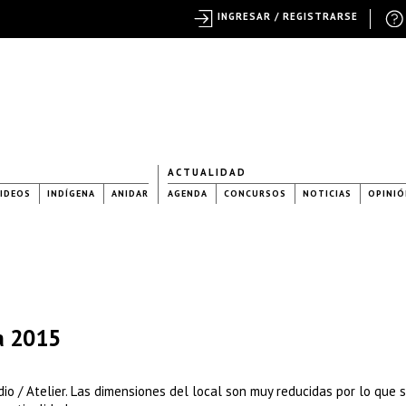
INGRESAR / REGISTRARSE
ACTUALIDAD
IDEOS
INDÍGENA
ANIDAR
AGENDA
CONCURSOS
NOTICIAS
OPINIÓ
a 2015
o / Atelier. Las dimensiones del local son muy reducidas por lo que s