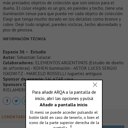
más preciados objetos de colección que son únicos para el
dueño. El color elegido es un gris, en paredes y techo, tiene una
iluminación tenue para que pueda ver cada objeto de colección.
Elegí que tenga mucho dorado en los detalles como bronce y
cobre. Dejé todo original, paredes rústicas, techo abovedado y
piso de pinotea.
INFORMACIÓN TÉCNICA
Espacio 36 – Estudio
Autor:
Sebastián Salazar
Colaboradores:
ELEMENTOS ARGENTINOS (Estudio de diseño
de alfombras) - KOHEN iluminación - ASTOR LUCES SERGIO
ISKOWITZ - MARCELO ROSSELLI Juguetes antiguos
Sponsor de espacio:
SALAZAR casa
Sponsors Oficiales:
ALBA - CALELLO HNOS. -
RIELAMERICANO - VERBATIM
COMENTARIOS