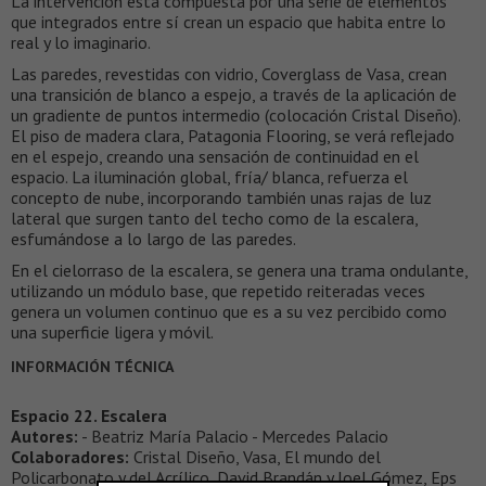
La intervención está compuesta por una serie de elementos
que integrados entre sí crean un espacio que habita entre lo
real y lo imaginario.
Las paredes, revestidas con vidrio, Coverglass de Vasa, crean
una transición de blanco a espejo, a través de la aplicación de
un gradiente de puntos intermedio (colocación Cristal Diseño).
El piso de madera clara, Patagonia Flooring, se verá reflejado
en el espejo, creando una sensación de continuidad en el
espacio. La iluminación global, fría/ blanca, refuerza el
concepto de nube, incorporando también unas rajas de luz
lateral que surgen tanto del techo como de la escalera,
esfumándose a lo largo de las paredes.
En el cielorraso de la escalera, se genera una trama ondulante,
utilizando un módulo base, que repetido reiteradas veces
genera un volumen continuo que es a su vez percibido como
una superficie ligera y móvil.
INFORMACIÓN TÉCNICA
Espacio 22. Escalera
Autores:
- Beatriz María Palacio - Mercedes Palacio
Colaboradores:
Cristal Diseño, Vasa, El mundo del
Policarbonato y del Acrílico, David Brandán y Joel Gómez, Eps