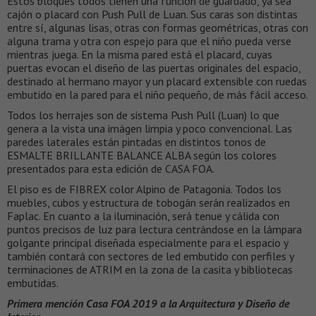
Estos bloques todos tienen una función de guardado, ya sea
cajón o placard con Push Pull de Luan. Sus caras son distintas
entre sí, algunas lisas, otras con formas geométricas, otras con
alguna trama y otra con espejo para que el niño pueda verse
mientras juega. En la misma pared está el placard, cuyas
puertas evocan el diseño de las puertas originales del espacio,
destinado al hermano mayor y un placard extensible con ruedas
embutido en la pared para el niño pequeño, de más fácil acceso.
Todos los herrajes son de sistema Push Pull (Luan) lo que
genera a la vista una imágen limpia y poco convencional. Las
paredes laterales están pintadas en distintos tonos de
ESMALTE BRILLANTE BALANCE ALBA según los colores
presentados para esta edición de CASA FOA.
El piso es de FIBREX color Alpino de Patagonia. Todos los
muebles, cubos y estructura de tobogán serán realizados en
Faplac. En cuanto a la iluminación, será tenue y cálida con
puntos precisos de luz para lectura centrándose en la lámpara
golgante principal diseñada especialmente para el espacio y
también contará con sectores de led embutido con perfiles y
terminaciones de ATRIM en la zona de la casita y bibliotecas
embutidas.
Primera mención Casa FOA 2019 a la Arquitectura y Diseño de