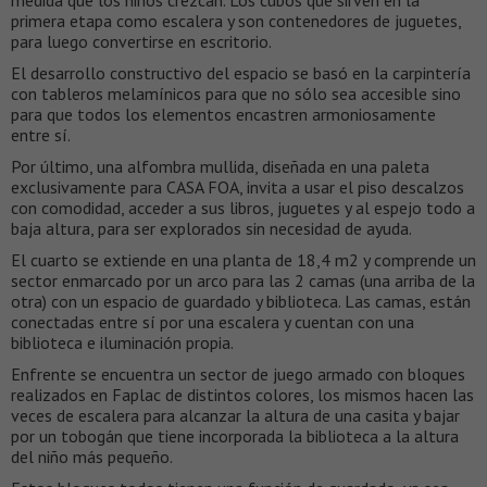
medida que los niños crezcan. Los cubos que sirven en la
primera etapa como escalera y son contenedores de juguetes,
para luego convertirse en escritorio.
El desarrollo constructivo del espacio se basó en la carpintería
con tableros melamínicos para que no sólo sea accesible sino
para que todos los elementos encastren armoniosamente
entre sí.
Por último, una alfombra mullida, diseñada en una paleta
exclusivamente para CASA FOA, invita a usar el piso descalzos
con comodidad, acceder a sus libros, juguetes y al espejo todo a
baja altura, para ser explorados sin necesidad de ayuda.
El cuarto se extiende en una planta de 18,4 m2 y comprende un
sector enmarcado por un arco para las 2 camas (una arriba de la
otra) con un espacio de guardado y biblioteca. Las camas, están
conectadas entre sí por una escalera y cuentan con una
biblioteca e iluminación propia.
Enfrente se encuentra un sector de juego armado con bloques
realizados en Faplac de distintos colores, los mismos hacen las
veces de escalera para alcanzar la altura de una casita y bajar
por un tobogán que tiene incorporada la biblioteca a la altura
del niño más pequeño.