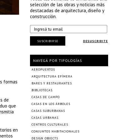
selección de las obras y noticias más
destacadas de arquitectura, diseño y
construcción.
SUSCRIBIRSE
DESUSCRIBITE
NAVEGÁ POR TIPOLOGÍAS
AEROPUERTOS
ARQUITECTURA EFÍMERA
as formas
BARES Y RESTAURANTES
BIBLIOTECAS
CASAS DE CAMPO
es de
CASAS EN LOS ÁRBOLES
iduo que
nsmitía
CASAS SUBURBANAS
CASAS URBANAS
CENTROS CULTURALES
torios en
CONJUNTOS HABITACIONALES
ementos
DESIGN OBJECTS