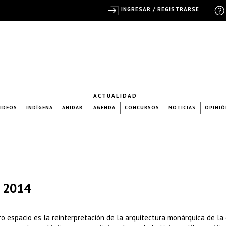
INGRESAR / REGISTRARSE
ACTUALIDAD
IDEOS
INDÍGENA
ANIDAR
AGENDA
CONCURSOS
NOTICIAS
OPINIÓ
a 2014
o espacio es la reinterpretación de la arquitectura monárquica de la