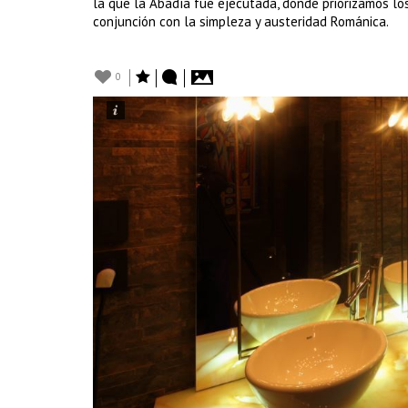
la que la Abadía fue ejecutada, donde priorizamos los
conjunción con la simpleza y austeridad Románica.
0