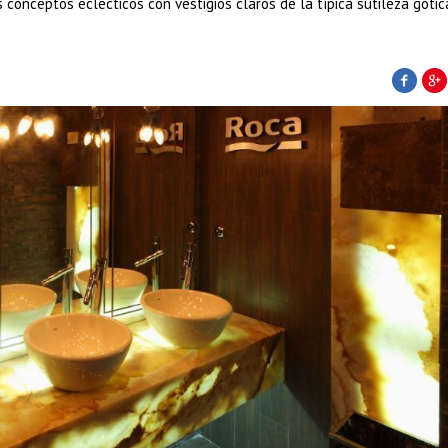
 conceptos eclécticos con vestigios claros de la típica sutileza gótic