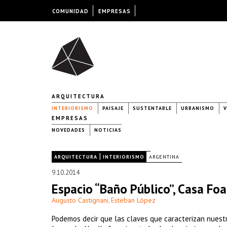
COMUNIDAD
EMPRESAS
ARQUITECTURA
INTERIORISMO
PAISAJE
SUSTENTABLE
URBANISMO
V
EMPRESAS
NOVEDADES
NOTICIAS
|
|
ARQUITECTURA
INTERIORISMO
ARGENTINA
9.10.2014
Espacio “Baño Público”, Casa Fo
Augusto Castignani
Esteban López
,
Podemos decir que las claves que caracterizan nuestr