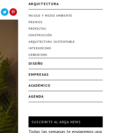
ARQUITECTURA
PAISAJE Y MEDIO AMBIENTE
PREMIOS
PROYECTOS
CONSTRUCCIÓN
ARQUITECTURA SUSTENTABLE
INTERIORISMO
URBANISMO
DISEÑO
EMPRESAS
ACADÉMICO
AGENDA
SUSCRIBITE AL ARQA NEWS
Todas las semanas te enviaremos una