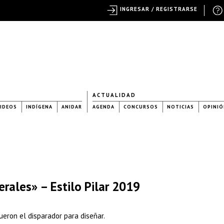
INGRESAR / REGISTRARSE
ACTUALIDAD
IDEOS
INDÍGENA
ANIDAR
AGENDA
CONCURSOS
NOTICIAS
OPINIÓ
rales» – Estilo Pilar 2019
ueron el disparador para diseñar.