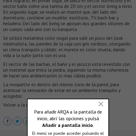
Para lograrlo, en primer lugar, se ubicó el sector dormitorio y el
sector baño sobre una tarima de 20 cm y el sector living a nivel.
En segundo lugar, se realizó un murete que, del lado del
dormitorio, contiene un mueble: escritorio, TV, bach-bar y
heladera. Del lado del living se apoyan dos grandes sillones de
un cuerpo cada uno con su banqueta.
Se utilizó melamina color nogal para salir un poco del look
minimalista, las paredes de la caja son gris verdoso, otorgando
un clima tranquilo y cálido; el murete es color ciruela, dando
vida a la suite junto con el uva.
El sector de las bachas, el baño y el jacuzzi está revestido con
un material que imita la piedra, siguiendo la misma coherencia
de hacer una ambientación lo más cálida posible.
La moquette es dentro del mismo tono de la pared, para
acentuar la sensación de estar en un ambiente tranquilo y
acogedor.
Volver a la nota principal