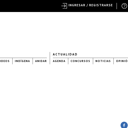
INGRESAR / REGISTRARSE
ACTUALIDAD
IDEOS
INDÍGENA
ANIDAR
AGENDA
CONCURSOS
NOTICIAS
OPINIÓ