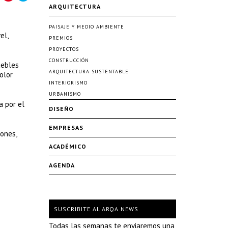
ARQUITECTURA
PAISAJE Y MEDIO AMBIENTE
el,
PREMIOS
PROYECTOS
CONSTRUCCIÓN
uebles
ARQUITECTURA SUSTENTABLE
olor
INTERIORISMO
URBANISMO
a por el
DISEÑO
EMPRESAS
lones,
ACADÉMICO
.
AGENDA
SUSCRIBITE AL ARQA NEWS
Todas las semanas te enviaremos una