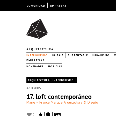
COMUNIDAD
EMPRESAS
ARQUITECTURA
INTERIORISMO
PAISAJE
SUSTENTABLE
URBANISMO
V
EMPRESAS
NOVEDADES
NOTICIAS
|
|
ARQUITECTURA
INTERIORISMO
4.10.2006
17. loft contemporáneo
Marie – France Marque Arquitectura & Diseño
0