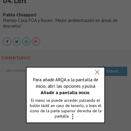
04. Loft
Pablo Chiappori
Premio Casa FOA y Rosen “Mejor ambientación en áreas de
descanso”
COMENTARIOS