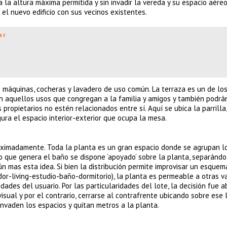
la altura máxima permitida y sin invadir la vereda y su espacio aére
 el nuevo edificio con sus vecinos existentes.
ar
de máquinas, cocheras y lavadero de uso común. La terraza es un de lo
 aquellos usos que congregan a la familia y amigos y también podrá
 propietarios no estén relacionados entre sí. Aquí se ubica la parrilla,
gura el espacio interior-exterior que ocupa la mesa.
oximadamente. Toda la planta es un gran espacio donde se agrupan l
leo que genera el baño se dispone ‘apoyado’ sobre la planta, separándo
mas esta idea. Si bien la distribución permite improvisar un esquem
or-living-estudio-baño-dormitorio), la planta es permeable a otras va
ades del usuario. Por las particularidades del lote, la decisión fue ab
sual y por el contrario, cerrarse al contrafrente ubicando sobre ese 
nvaden los espacios y quitan metros a la planta.