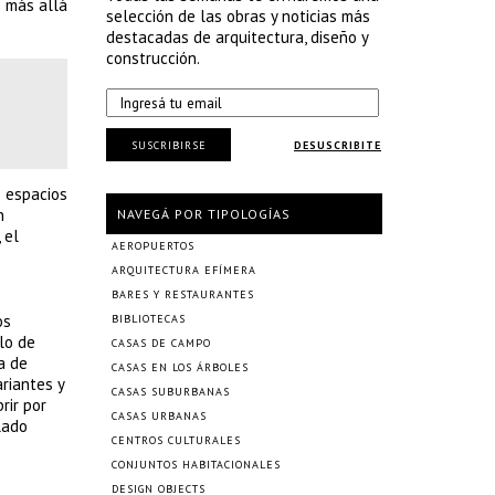
o más allá
selección de las obras y noticias más
destacadas de arquitectura, diseño y
construcción.
SUSCRIBIRSE
DESUSCRIBITE
s espacios
n
NAVEGÁ POR TIPOLOGÍAS
 el
AEROPUERTOS
ARQUITECTURA EFÍMERA
BARES Y RESTAURANTES
os
BIBLIOTECAS
lo de
CASAS DE CAMPO
a de
CASAS EN LOS ÁRBOLES
riantes y
CASAS SUBURBANAS
rir por
CASAS URBANAS
lado
CENTROS CULTURALES
CONJUNTOS HABITACIONALES
DESIGN OBJECTS