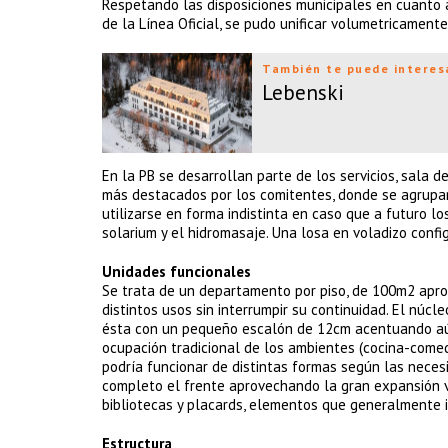
Respetando las disposiciones municipales en cuanto a 
de la Línea Oficial, se pudo unificar volumetricamente
También te puede interes
Lebenski
En la PB se desarrollan parte de los servicios, sala 
más destacados por los comitentes, donde se agrupan
utilizarse en forma indistinta en caso que a futuro los
solarium y el hidromasaje. Una losa en voladizo confi
Unidades funcionales
Se trata de un departamento por piso, de 100m2 apr
distintos usos sin interrumpir su continuidad. El núc
ésta con un pequeño escalón de 12cm acentuando aún 
ocupación tradicional de los ambientes (cocina-comed
podría funcionar de distintas formas según las necesid
completo el frente aprovechando la gran expansión vi
bibliotecas y placards, elementos que generalmente i
Estructura