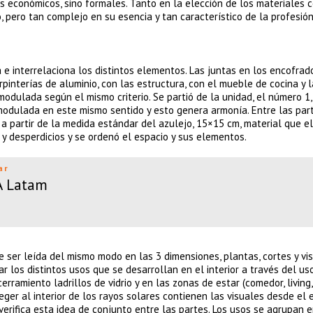
sos económicos, sino formales. Tanto en la elección de los materiales
 pero tan complejo en su esencia y tan característico de la profesió
 e interrelaciona los distintos elementos. Las juntas en los encofrad
rpinterías de aluminio, con las estructura, con el mueble de cocina y l
 modulada según el mismo criterio. Se partió de la unidad, el número 1, 
modulada en este mismo sentido y esto genera armonía. Entre las par
 a partir de la medida estándar del azulejo, 15×15 cm, material que e
 y desperdicios y se ordenó el espacio y sus elementos.
ar
QA Latam
e ser leída del mismo modo en las 3 dimensiones, plantas, cortes y vis
r los distintos usos que se desarrollan en el interior a través del us
erramiento ladrillos de vidrio y en las zonas de estar (comedor, living,
er al interior de los rayos solares contienen las visuales desde el e
 verifica esta idea de conjunto entre las partes. Los usos se agrupan 