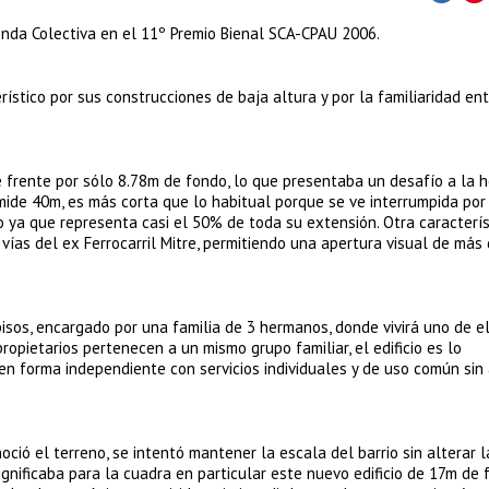
ienda Colectiva en el 11º Premio Bienal SCA-CPAU 2006.
erístico por sus construcciones de baja altura y por la familiaridad en
e frente por sólo 8.78m de fondo, lo que presentaba un desafío a la 
ide 40m, es más corta que lo habitual porque se ve interrumpida por
o ya que representa casi el 50% de toda su extensión. Otra caracterís
 vías del ex Ferrocarril Mitre, permitiendo una apertura visual de más
 pisos, encargado por una familia de 3 hermanos, donde vivirá uno de e
ropietarios pertenecen a un mismo grupo familiar, el edificio es lo
en forma independiente con servicios individuales y de uso común sin 
ió el terreno, se intentó mantener la escala del barrio sin alterar l
gnificaba para la cuadra en particular este nuevo edificio de 17m de f