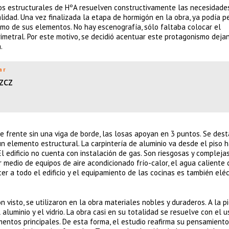
entos estructurales de HºA resuelven constructivamente las necesidade
lidad. Una vez finalizada la etapa de hormigón en la obra, ya podía pe
smo de sus elementos. No hay escenografía, sólo faltaba colocar el
rimetral. Por este motivo, se decidió acentuar este protagonismo deja
.
ar
zcz
e frente sin una viga de borde, las losas apoyan en 3 puntos. Se dest
ún elemento estructural. La carpintería de aluminio va desde el piso h
 edificio no cuenta con instalación de gas. Son riesgosas y compleja
r medio de equipos de aire acondicionado frío-calor, el agua caliente 
r a todo el edificio y el equipamiento de las cocinas es también eléc
 visto, se utilizaron en la obra materiales nobles y duraderos. A la p
luminio y el vidrio. La obra casi en su totalidad se resuelve con el u
mentos principales. De esta forma, el estudio reafirma su pensamiento