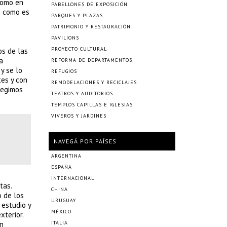
 como en
PABELLONES DE EXPOSICIÓN
n como es
PARQUES Y PLAZAS
PATRIMONIO Y RESTAURACIÓN
PAVILIONS
PROYECTO CULTURAL
os de las
a
REFORMA DE DEPARTAMENTOS
y se lo
REFUGIOS
tes y con
REMODELACIONES Y RECICLAJES
legimos
TEATROS Y AUDITORIOS
TEMPLOS CAPILLAS E IGLESIAS
VIVEROS Y JARDINES
NAVEGÁ POR PAÍSES
ARGENTINA
ESPAÑA
INTERNACIONAL
tas.
CHINA
o de los
URUGUAY
 estudio y
MÉXICO
xterior.
en
ITALIA