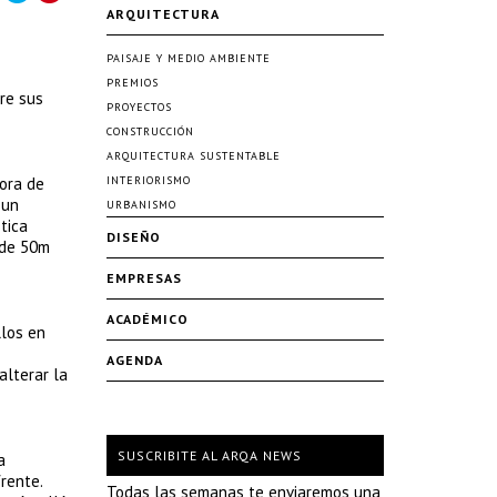
ARQUITECTURA
PAISAJE Y MEDIO AMBIENTE
PREMIOS
tre sus
PROYECTOS
CONSTRUCCIÓN
ARQUITECTURA SUSTENTABLE
hora de
INTERIORISMO
 un
URBANISMO
tica
DISEÑO
 de 50m
EMPRESAS
ACADÉMICO
llos en
AGENDA
alterar la
SUSCRIBITE AL ARQA NEWS
a
rente.
Todas las semanas te enviaremos una