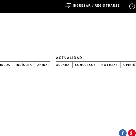
INGRESAR / REGISTRARSE
ACTUALIDAD
IDEOS
INDÍGENA
ANIDAR
AGENDA
CONCURSOS
NOTICIAS
OPINIÓ