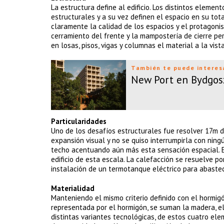
La estructura define al edificio. Los distintos elem
estructurales y a su vez definen el espacio en su tota
claramente la calidad de los espacios y el protagoni
cerramiento del frente y la mampostería de cierre pe
en losas, pisos, vigas y columnas el material a la vista
También te puede interes
New Port en Bydgos
Particularidades
Uno de los desafíos estructurales fue resolver 17m d
expansión visual y no se quiso interrumpirla con ning
techo acentuando aún más esta sensación espacial. El
edificio de esta escala. La calefacción se resuelve po
instalación de un termotanque eléctrico para abastece
Materialidad
Manteniendo el mismo criterio definido con el hormigón
representada por el hormigón, se suman la madera, el a
distintas variantes tecnológicas, de estos cuatro ele