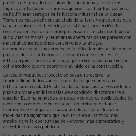
paredes del matadero estaban destartaladas y en muchos
lugares azotadas por enormes agujeros. Los ladrillos cubiertos
de hollín eran testigos de la historia industrial de la ciudad.
Tomamos estas deficiencias al pie de la letra y agregamos otra
capa a la historia del edificio, que está bajo protección de
conservación. Se nos permitió preservar el carácter del ladrillo
sucio y las ventanas, y rellenar las aberturas de las paredes con
material contemporáneo conservando la antigua
ornamentación de las paredes de ladrillo. También utilizamos el
principio de recrear todos los elementos inexistentes del
edificio a partir de microhormigón para reconstruir una sección
del matadero que no sobrevivió al inicio de la construcción.
La idea principal del proyecto se basa en preservar la
funcionalidad de los vanos como atajos que conectan el
edificio con la ciudad. De ahí la idea de que sus nuevos rellenos
pudieran rotar y abrir las salas de exposición directamente al
exterior. Esto ha brindado a artistas y curadores posibilidades de
exhibición completamente nuevas y permite que el arte
literalmente «salga» al espacio alrededor del edificio. La
movilidad ha significado que la cultura en el sentido más
amplio tiene la oportunidad de volverse más democrática y
accesible a nuevos públicos.
No sólo nos involucramos en la conservación del antiguo