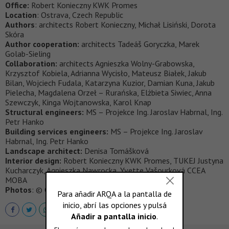
Office:
Robert Konieczny KWK Promes
Location
: Ostrava, Czech Republic
Authors
: architects Robert Konieczny, Michał Lisiński, Dorota
Skóra
Author cooperation:
architects Tadeáš Goryczka, Marek
Golab-Sieling
Collaboration:
architects Agnieszka Wolny-Grabowska,
Krzysztof Kobiela, Adrianna Wycisło, Mateusz Białek, Jakub
Bilan, Wojciech Fudala, Katarzyna Kuzior, Damian Kuna, Jakub
Pielecha, Magdalena Orzeł – Rurańska, Elżbieta Siwiec, Anna
Szewczyk, Kinga Wojtanowska, Karol Knap
Structural engineers:
MS – Projekce Ing. Jaroslav Habrnal, Ing.
Petr Hanko
Building services engineers:
MS – Projekce Ing. Jaroslav
Habrnal, Ing. Petr Hanko
Landscape architect:
Denisa Tomášková
Interior design:
Robert Konieczny KWK Promes, TUKEJ Justyna
Kucharczyk, Agnieszka Nawrocka, Yvette Vašourková CCEA
MOBA
Photos
: © Ostrava city archive