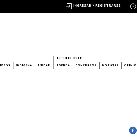
INGRESAR / REGISTRARSE
ACTUALIDAD
IDEOS
INDÍGENA
ANIDAR
AGENDA
CONCURSOS
NOTICIAS
OPINIÓ