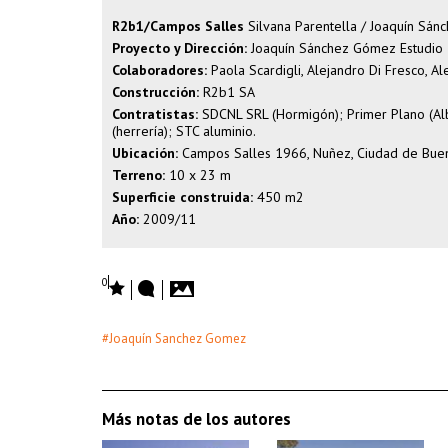
R2b1/Campos Salles
Silvana Parentella / Joaquín Sán
Proyecto y Dirección:
Joaquín Sánchez Gómez Estudio 
Colaboradores:
Paola Scardigli, Alejandro Di Fresco, A
Construcción:
R2b1 SA
Contratistas:
SDCNL SRL (Hormigón); Primer Plano (Albañ
(herrería); STC aluminio.
Ubicación:
Campos Salles 1966, Nuñez, Ciudad de Buen
Terreno:
10 x 23 m
Superficie construida:
450 m2
Año:
2009/11
0
#Joaquín Sanchez Gomez
Más notas de los autores