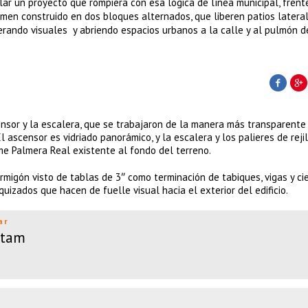
ar un proyecto que rompiera con esa lógica de línea municipal, frente
men construido en dos bloques alternados, que liberen patios lateral
berando visuales y abriendo espacios urbanos a la calle y al pulmón d
nsor y la escalera, que se trabajaron de la manera más transparente 
El ascensor es vidriado panorámico, y la escalera y los palieres de reji
rme Palmera Real existente al fondo del terreno.
migón visto de tablas de 3″ como terminación de tabiques, vigas y cie
izados que hacen de fuelle visual hacia el exterior del edificio.
ar
atam