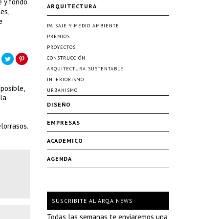
 y fondo.
ARQUITECTURA
es,
e
PAISAJE Y MEDIO AMBIENTE
PREMIOS
PROYECTOS
CONSTRUCCIÓN
ARQUITECTURA SUSTENTABLE
INTERIORISMO
posible,
URBANISMO
lla
DISEÑO
EMPRESAS
lorrasos.
ACADÉMICO
AGENDA
SUSCRIBITE AL ARQA NEWS
Todas las semanas te enviaremos una