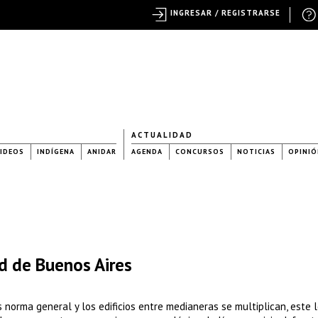
INGRESAR / REGISTRARSE
ACTUALIDAD
IDEOS
INDÍGENA
ANIDAR
AGENDA
CONCURSOS
NOTICIAS
OPINIÓ
ad de Buenos Aires
s norma general y los edificios entre medianeras se multiplican, este 