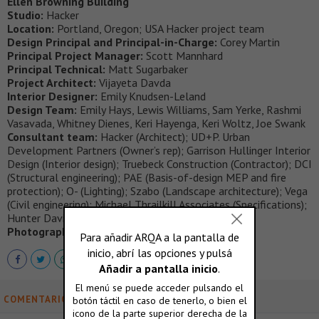
Ellen Browning Building
Studio:
Hacker
Location:
Portland, Oregon; USA Hacker project team
Design Principal and Principal-in-Charge:
Corey Martin
Principal Project Manager:
Scott Mannhard
Principal Technical:
Matt Sugarbaker
Project Architect:
Vijayeta Davda
Interior Designer:
Emily Knudsen-Leland
Design Team:
Emily Hays, Lewis Williams, Sam Yerke, Rashmi
Vasavada, Whitney Dienes, Keri Hayenga, Keri Woltz, Joe Swank
Consultant team:
Hacker (Architect); UD+P. Urban
Development Partners (Owner’s rep); Garrison Hullinger Interior
Design (Interior design); Truebeck Construction (Contractor); DCI
(Structural engineering); PAE (Basis-of-design MEP and fire
protection); O- (Lighting); Szabo (Landscape architecture); Vega
(Civil engineering); Michael Thrailkill Associates (Specifications);
Hunter Davisson (Design-build mechanical)
Photography:
Jeremy Bittermann
COMENTARIOS