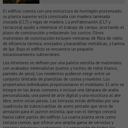
El edificio cuenta con una estructura de hormigón postensado;
su planta superior está construida con madera laminada
cruzada (CLT) y vigas de madera. La prefabricación (CLT y
terracota) ayudó a minimizar el trabajo de campo, acortando el
plazo de construcción y reduciendo los costos. Otros
materiales de construcción incluyen ventanas de fibra de vidrio
de eficiencia térmica, enrejados y barandillas metálicas, y tarima
de Ipe. Bajo el edificio se encuentra un pequeño
estacionamiento subterráneo.
Los interiores se definen por una paleta sencilla de materiales
con acabados minimalistas (suelos y techos de roble blanco,
paredes de yeso). Los residentes pudieron elegir entre un
conjunto limitado de plantillas de cocina y muebles. Los
propietarios individuales proporcionaron el mobiliario. El arte se
integra en las áreas comunes e incluye una lámpara de araña
personalizada, una pared de arte digital y una escultura al aire
libre, entre otras piezas. Las terrazas están definidas por una
cuadrícula de tubos/varillas de acero pintado que sirve de
armazón para el jazmín estrella, que con el tiempo crecerá
hasta cubrir partes del edificio. La cuarta planta sirve como
terraza común, que ofrece una amplia gama de servicios y
espacios interiores y exteriores. La agrupación de todos los