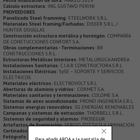
Calculo estructura
: ING. GUSTAVO PERINI
PROVEEDORES
Panelizado Steel framming
: STEELWORK S.R.L.
Materiales Steel framing/Fachadas
: DISSER S.R.L. /
HUNTER DOUGLAS
Construcción estructura metálica y hormigón
: COMPAÑÍA
DE CONSTUCCIONES CONFORT S.A.
Obras complementarias - Terminaciones
: BR
CONSTRUCCIONES S.R.L.
Estructuras Metálicas Interiores
: METALURGICA ANDREA
Instalaciones Sanitarias
: C.I.A.R CONSTRUCTORA S.R.L
Instalaciones Eléctricas
: SySE – SOPORTE Y SERVICIOS
ELÉCTRICOS
Materiales eléctricos
: ELECTROVOLT S.R.L
Aberturas de aluminio y vidrios
: CORMET S.A.
Materiales sanitarios y terminaciones
: COLOME S.A.
Sistemas de aires acondicionado
: PRONO INGENERÍA S.R.L.
Sistemas energías renovables
: SG ENERGÍAS RENOVABLES
Campanas y sistemas de extracción
: THORBELL S.R.L.
Sistemas de seguridad y alarmas
: PROSEGUR
Artefactos de Iluminación
: SERGIO ZOTTICO ILUMINACION
Cortinados
: DEKORA S.R.L.
Fotógrafo
:
RAMIRO SOSA