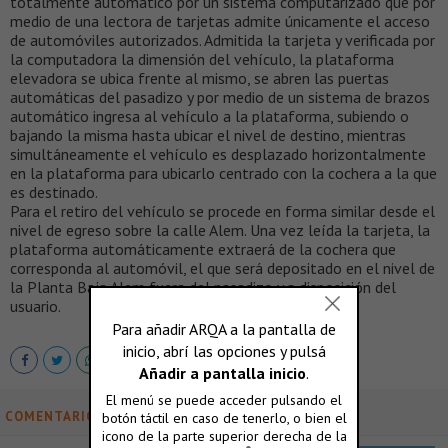
totalmente automático por un sistema computarizado que por
medio de una lectora de tarjetas admite únicamente el acceso
de automóviles autorizados. Admitida la tarjeta y verificada por
la computadora la dimensión del vehículo, la plataforma
elevadora se ubica frente al mismo, se abren las puertas
automáticas del pasadizo y por medio de un sistema de brazos
automático ingresa al vehículo a la plataforma, subiendo o
bajando la misma hasta ubicar el nivel de destino, mientras
simultáneamente el vehículo es desplazado horizontalmente
en la plataforma para ubicarlo centrado con la cochera a la que
es destinado.
Para el retiro del vehículo se procede en forma similar desde el
nivel de egreso sobre la calle Alem. Una vez leída la tarjeta, la
plataforma automáticamente extraerá de la cochera que
corresponda al automóvil, el que será depositado en el nivel de
la Planta Baja Alem fuera del pasadizo y a disposición del
usuario.
COMENTARIOS