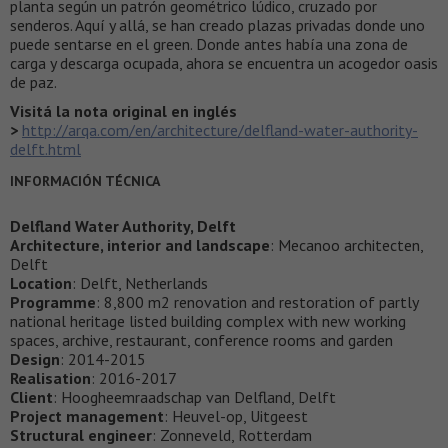
planta según un patrón geométrico lúdico, cruzado por
senderos. Aquí y allá, se han creado plazas privadas donde uno
puede sentarse en el green. Donde antes había una zona de
carga y descarga ocupada, ahora se encuentra un acogedor oasis
de paz.
Visitá la nota original en inglés
>
http://arqa.com/en/architecture/delfland-water-authority-
delft.html
INFORMACIÓN TÉCNICA
Delfland Water Authority, Delft
Architecture, interior and landscape
: Mecanoo architecten,
Delft
Location
: Delft, Netherlands
Programme
: 8,800 m2 renovation and restoration of partly
national heritage listed building complex with new working
spaces, archive, restaurant, conference rooms and garden
Design
: 2014-2015
Realisation
: 2016-2017
Client
: Hoogheemraadschap van Delfland, Delft
Project management
: Heuvel-op, Uitgeest
Structural engineer
: Zonneveld, Rotterdam