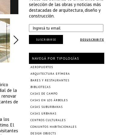
selección de las obras y noticias más
destacadas de arquitectura, diseño y
construcción.
SUSCRIBIRSE
DESUSCRIBITE
NAVEGÁ POR TIPOLOGÍAS
AEROPUERTOS
ARQUITECTURA EFÍMERA
BARES Y RESTAURANTES
rico
BIBLIOTECAS
ial de la
CASAS DE CAMPO
a renovar
CASAS EN LOS ÁRBOLES
itantes de
CASAS SUBURBANAS
CASAS URBANAS
a los
CENTROS CULTURALES
timo. El
CONJUNTOS HABITACIONALES
visitantes
DESIGN OBJECTS