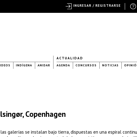
INGRESAR / REGISTRARSE
ACTUALIDAD
IDEOS
INDÍGENA
ANIDAR
AGENDA
CONCURSOS
NOTICIAS
OPINIÓ
lsingør, Copenhagen
las galerías se instalan bajo tierra, dispuestas en una espiral contin