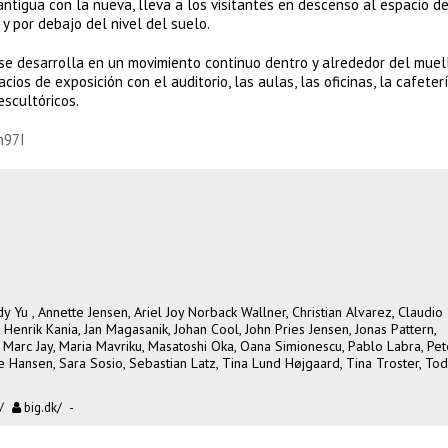
 antigua con la nueva, lleva a los visitantes en descenso al espacio 
y por debajo del nivel del suelo.
 se desarrolla en un movimiento continuo dentro y alrededor del muell
os de exposición con el auditorio, las aulas, las oficinas, la cafeterí
scultóricos.
h97I
y Yu , Annette Jensen, Ariel Joy Norback Wallner, Christian Alvarez, Claudio
 Henrik Kania, Jan Magasanik, Johan Cool, John Pries Jensen, Jonas Pattern,
 Marc Jay, Maria Mavriku, Masatoshi Oka, Oana Simionescu, Pablo Labra, Pet
 Hansen, Sara Sosio, Sebastian Latz, Tina Lund Højgaard, Tina Troster, To
/
big.dk/
-