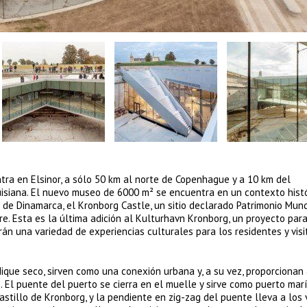
ra en Elsinor, a sólo 50 km al norte de Copenhague y a 10 km del
iana. El nuevo museo de 6000 m² se encuentra en un contexto histó
s de Dinamarca, el Kronborg Castle, un sitio declarado Patrimonio Mund
. Esta es la última adición al Kulturhavn Kronborg, un proyecto par
erán una variedad de experiencias culturales para los residentes y vis
ique seco, sirven como una conexión urbana y, a su vez, proporcionan 
. El puente del puerto se cierra en el muelle y sirve como puerto marí
astillo de Kronborg, y la pendiente en zig-zag del puente lleva a los 