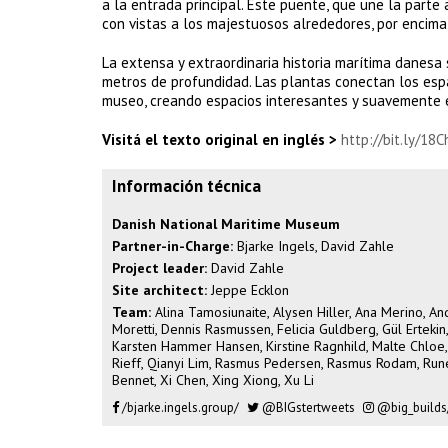
a la entrada principal. Este puente, que une la parte
con vistas a los majestuosos alrededores, por encima 
La extensa y extraordinaria historia marítima danesa
metros de profundidad. Las plantas conectan los espaci
museo, creando espacios interesantes y suavemente e
Visitá el texto original en inglés >
http://bit.ly/18C
Información técnica
Danish National Maritime Museum
Partner-in-Charge:
Bjarke Ingels, David Zahle
Project leader:
David Zahle
Site architect:
Jeppe Ecklon
Team:
Alina Tamosiunaite, Alysen Hiller, Ana Merino, And
Moretti, Dennis Rasmussen, Felicia Guldberg, Gül Ertekin,
Karsten Hammer Hansen, Kirstine Ragnhild, Malte Chloe,
Rieff, Qianyi Lim, Rasmus Pedersen, Rasmus Rodam, Rune
Bennet, Xi Chen, Xing Xiong, Xu Li
/bjarke.ingels.group/
@BIGstertweets
@big_builds