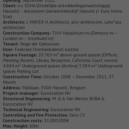
Opening:
September 2012
Client:
n.v. SOHA (Stedelijke ontwikkelingsmaatschappij
Hasselt) – Autonoom Gemeentebedrijf Hasselt (+ Euro Immo
Star)
Architects:
J. MAYER H. Architects, a2o-architecten, Lens°ass
architecten
Construction Company:
T.H.V. Hasaletum nv (Democo nv –
Cordeel nv – Interbuild nv)
Tenant:
Regie der Gebouwen
User:
Federale Overheidsdienst Justitie
Square Footage:
20.763 m² above-ground spaces (Offices,
Meeting-Rooms, Library, Reception, Cafeteria, Court rooms)
4.694 m² Underground spaces (Archive) 3.384 m² Underground
spaces Parking Lot
Construction Time:
October 2008 – December 2011, 37
Month
Address:
Parklaan, 3500 Hasselt, Belgium
Project-manager:
Eurostation NV
Structural Engineering:
M. & A. Van Wetter BVBA &
Eurostation NV
Technical Engineering:
Eurostation NV
Controlling and Fire Protection:
Seco CV
Construction costs:
31.000.000€
Max. Height:
60m