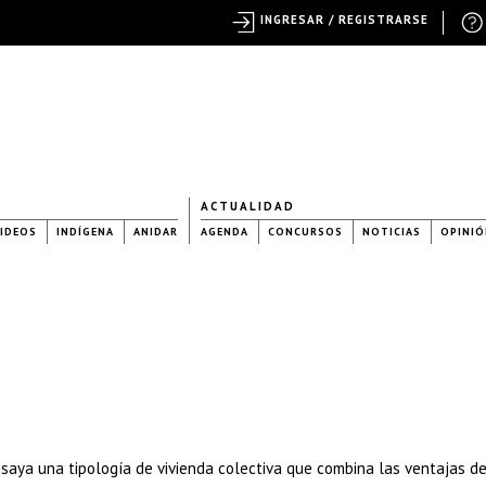
INGRESAR / REGISTRARSE
ACTUALIDAD
IDEOS
INDÍGENA
ANIDAR
AGENDA
CONCURSOS
NOTICIAS
OPINIÓ
nsaya una tipología de vivienda colectiva que combina las ventajas d