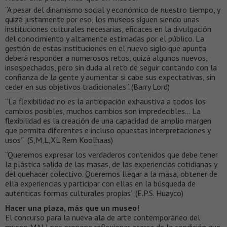
“A pesar del dinamismo social y económico de nuestro tiempo, y
quizá justamente por eso, los museos siguen siendo unas
instituciones culturales necesarias, eficaces en la divulgación
del conocimiento y altamente estimadas por el público. La
gestión de estas instituciones en el nuevo siglo que apunta
deberá responder a numerosos retos, quizá algunos nuevos,
insospechados, pero sin duda al reto de seguir contando con la
confianza de la gente y aumentar si cabe sus expectativas, sin
ceder en sus objetivos tradicionales”. (Barry Lord)
“La flexibilidad no es la anticipación exhaustiva a todos los
cambios posibles, muchos cambios son impredecibles… La
flexibilidad es la creación de una capacidad de amplio margen
que permita diferentes e incluso opuestas interpretaciones y
usos” (S,M,L,XL Rem Koolhaas)
“Queremos expresar los verdaderos contenidos que debe tener
la plástica salida de las masas, de las experiencias cotidianas y
del quehacer colectivo. Queremos llegar a la masa, obtener de
ella experiencias y participar con ellas en la búsqueda de
auténticas formas culturales propias” (E.P.S. Huayco)
Hacer una plaza, más que un museo!
El concurso para la nueva ala de arte contemporáneo del
museo MALI nos propone reflexionar acerca de la condición que