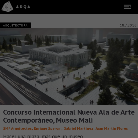
18.7.2016
ARQUITECTURA
Concurso Internacional Nueva Ala de Arte
Contemporáneo, Museo Mali
,
,
,
SMF Arquitectos
Enrique Speroni
Gabriel Martínez
Juan Martín Flores
Hacer una plaza, más que un museo.