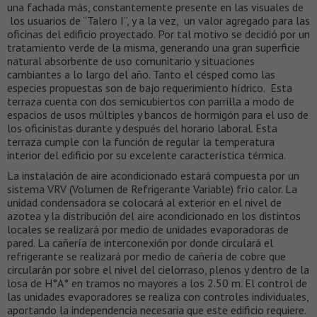
una fachada más, constantemente presente en las visuales de
los usuarios de “Talero I”, y a la vez, un valor agregado para las
oficinas del edificio proyectado. Por tal motivo se decidió por un
tratamiento verde de la misma, generando una gran superficie
natural absorbente de uso comunitario y situaciones
cambiantes a lo largo del año. Tanto el césped como las
especies propuestas son de bajo requerimiento hídrico. Esta
terraza cuenta con dos semicubiertos con parrilla a modo de
espacios de usos múltiples y bancos de hormigón para el uso de
los oficinistas durante y después del horario laboral. Esta
terraza cumple con la función de regular la temperatura
interior del edificio por su excelente característica térmica.
La instalación de aire acondicionado estará compuesta por un
sistema VRV (Volumen de Refrigerante Variable) frío calor. La
unidad condensadora se colocará al exterior en el nivel de
azotea y la distribución del aire acondicionado en los distintos
locales se realizará por medio de unidades evaporadoras de
pared. La cañería de interconexión por donde circulará el
refrigerante se realizará por medio de cañería de cobre que
circularán por sobre el nivel del cielorraso, plenos y dentro de la
losa de H°A° en tramos no mayores a los 2.50 m. El control de
las unidades evaporadores se realiza con controles individuales,
aportando la independencia necesaria que este edificio requiere.