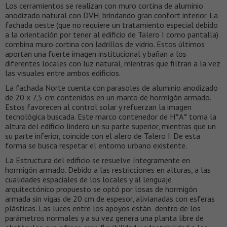
Los cerramientos se realizan con muro cortina de aluminio
anodizado natural con DVH, brindando gran confort interior. La
fachada oeste (que no requiere un tratamiento especial debido
a la orientación por tener al edificio de Talero I como pantalla)
combina muro cortina con ladrillos de vidrio. Estos últimos
aportan una fuerte imagen institucional y bañan a los
diferentes locales con luz natural, mientras que filtran a la vez
las visuales entre ambos edificios.
La fachada Norte cuenta con parasoles de aluminio anodizado
de 20 x 7,5 cm contenidos en un marco de hormigón armado.
Estos favorecen al control solar y refuerzan la imagen
tecnológica buscada. Este marco contenedor de H°A° toma la
altura del edificio lindero un su parte superior, mientras que un
su parte inferior, coincide con el alero de Talero I. De esta
forma se busca respetar el entorno urbano existente.
La Estructura del edificio se resuelve íntegramente en
hormigón armado. Debido a las restricciones en alturas, a las
cualidades espaciales de los locales y al lenguaje
arquitectónico propuesto se optó por losas de hormigón
armada sin vigas de 20 cm de espesor, alivianadas con esferas
plásticas. Las luces entre los apoyos están dentro de los
parámetros normales y a su vez genera una planta libre de