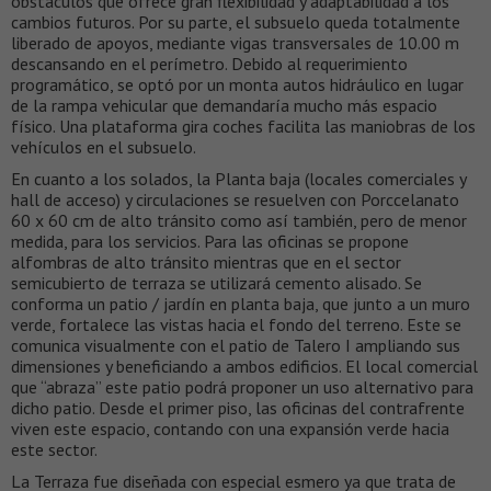
obstáculos que ofrece gran flexibilidad y adaptabilidad a los
cambios futuros. Por su parte, el subsuelo queda totalmente
liberado de apoyos, mediante vigas transversales de 10.00 m
descansando en el perímetro. Debido al requerimiento
programático, se optó por un monta autos hidráulico en lugar
de la rampa vehicular que demandaría mucho más espacio
físico. Una plataforma gira coches facilita las maniobras de los
vehículos en el subsuelo.
En cuanto a los solados, la Planta baja (locales comerciales y
hall de acceso) y circulaciones se resuelven con Porccelanato
60 x 60 cm de alto tránsito como así también, pero de menor
medida, para los servicios. Para las oficinas se propone
alfombras de alto tránsito mientras que en el sector
semicubierto de terraza se utilizará cemento alisado. Se
conforma un patio / jardín en planta baja, que junto a un muro
verde, fortalece las vistas hacia el fondo del terreno. Este se
comunica visualmente con el patio de Talero I ampliando sus
dimensiones y beneficiando a ambos edificios. El local comercial
que “abraza” este patio podrá proponer un uso alternativo para
dicho patio. Desde el primer piso, las oficinas del contrafrente
viven este espacio, contando con una expansión verde hacia
este sector.
La Terraza fue diseñada con especial esmero ya que trata de