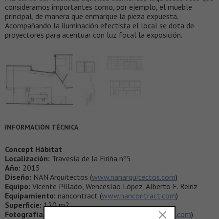
consideramos importantes como, por ejemplo, el mueble
principal, de manera que enmarque la pieza expuesta.
Acompañando la iluminación efectista el local se dota de
proyectores para acentuar con luz focal la exposición.
INFORMACIÓN TÉCNICA
Concept Hábitat
Localización:
Travesía de la Eiriña nº5
Año:
2015
Diseño:
NAN Arquitectos (
www.nanarquitectos.com
)
Equipo:
Vicente Pillado, Wenceslao López, Alberto F. Reiriz
Equipamiento:
nancontract (
www.nancontract.com
)
Superficie:
120 m2
Fotografías:
Iván Casal Nieto (
www.ivancasalnieto.com
)