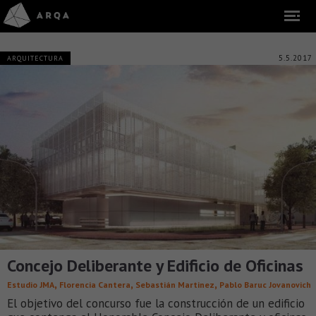
5.5.2017
ARQUITECTURA
Concejo Deliberante y Edificio de Oficinas
,
,
,
Estudio JMA
Florencia Cantera
Sebastián Martinez
Pablo Baruc Jovanovich
El objetivo del concurso fue la construcción de un edificio